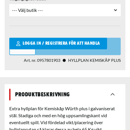
Qantity
LOGGA IN / REGISTRERA FÖR ATT HANDLA
Art. nr.
0957801903
HYLLPLAN KEMISKÅP PLUS
Produktbeskrivning
Extra hyllplan för Kemiskåp Würth plus i galvaniserat
stål. Stadiga och med en hög uppsamlingskant vid
eventuellt spill. Vid fördelad vikt/placering över
hyllplansytan så klarar dessa av hela 65 Kg vikt.