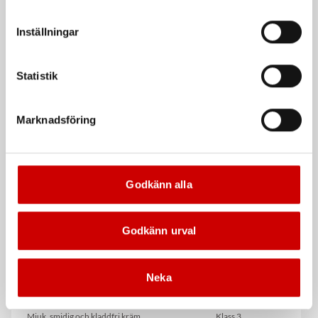
att godkänna samtycker du till sådana överföringar. Läs
vår Integritetspolicy för mer information.
Inställningar
Statistik
Marknadsföring
Cockpitvård
Interiörrengöringsmedel
Interiörtvätt för syntetiska ytor
Lättarbetat rengöringsskum
Godkänn alla
Godkänn urval
Neka
Hudlotion, Handcreme
Måttstock Würth 2 m
Mjuk, smidig och kladdfri kräm
Klass 3