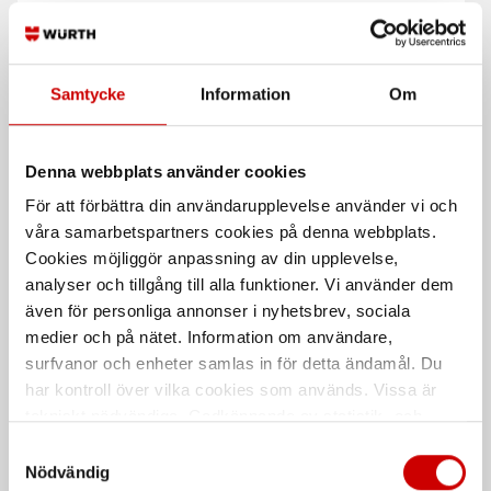
Kemiskåp Würth Plus
Avdelare Kemiskåp
Samtycke
Information
Om
1950X950X500MM
Avdelare för Kemiskåp Würth Plus
Denna webbplats använder cookies
För att förbättra din användarupplevelse använder vi och
våra samarbetspartners cookies på denna webbplats.
Cookies möjliggör anpassning av din upplevelse,
analyser och tillgång till alla funktioner. Vi använder dem
även för personliga annonser i nyhetsbrev, sociala
Verkstadsskåp Würth Plus
Hyllplan verkstadsskåp
medier och på nätet. Information om användare,
surfvanor och enheter samlas in för detta ändamål. Du
1950X950X500MM
Extra hyllplan Würth Plus
har kontroll över vilka cookies som används. Vissa är
tekniskt nödvändiga. Godkännande av statistik- och
De som köpte, köpte även
marknadsföringscookies kan innebära dataöverföring till
Samtyckesval
länder utanför EU med olika dataskyddsnormer. Genom
Nödvändig