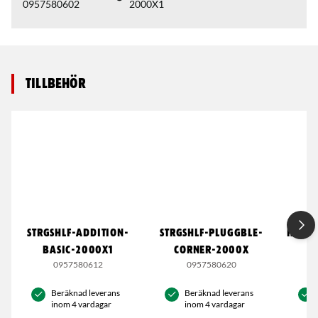
0957580602
2000X1
Tillbehör
STRGSHLF-ADDITION-
STRGSHLF-PLUGGBLE-
HYLLS
BASIC-2000X1
CORNER-2000X
0957580612
0957580620
Beräknad leverans
Beräknad leverans
inom 4 vardagar
inom 4 vardagar