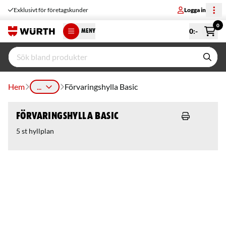
Exklusivt för företagskunder
Logga in
0
0
:-
MENY
Hem
...
Förvaringshylla Basic
Förvaringshylla Basic
5 st hyllplan