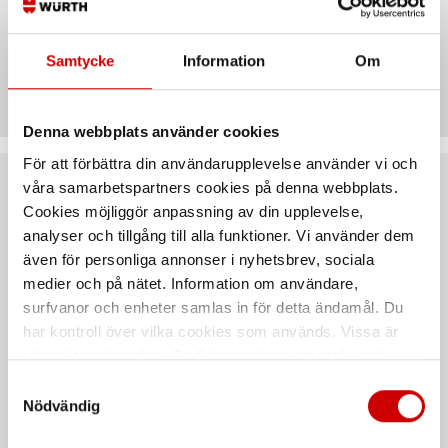
Samtycke
Information
Om
Teknisk data
Denna webbplats använder cookies
För att förbättra din användarupplevelse använder vi och
våra samarbetspartners cookies på denna webbplats.
Rekommenderat baserat på vald produkt
Cookies möjliggör anpassning av din upplevelse,
analyser och tillgång till alla funktioner. Vi använder dem
även för personliga annonser i nyhetsbrev, sociala
medier och på nätet. Information om användare,
surfvanor och enheter samlas in för detta ändamål. Du
har kontroll över vilka cookies som används. Vissa är
tekniskt nödvändiga. Godkännande av statistik- och
marknadsföringscookies kan innebära dataöverföring till
Samtyckesval
länder utanför EU med olika dataskyddsnormer. Genom
Nödvändig
Förvaringshylla Basic
Förvaringshylla
att godkänna samtycker du till sådana överföringar. Läs
Add-on
hörnsektion