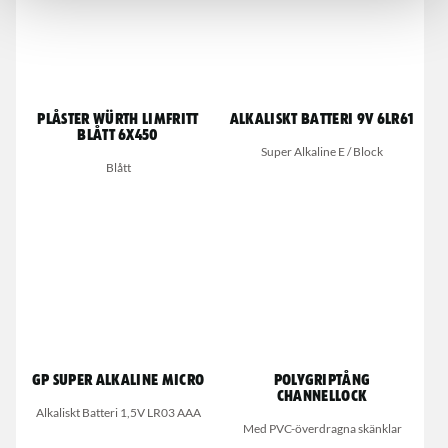
Plåster Würth Limfritt
Alkaliskt Batteri 9V 6LR61
Blått 6X450
Super Alkaline E / Block
Blått
GP Super Alkaline Micro
Polygriptång
Channellock
Alkaliskt Batteri 1,5V LR03 AAA
Med PVC-överdragna skänklar