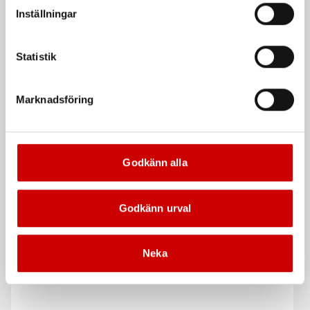
vår Integritetspolicy för mer information.
Inställningar
Tilläggsdel för Basic
10 st hyllor
förvaringshyllor
Statistik
Marknadsföring
Godkänn alla
Verkstadsskåp Würth Plus
Kemiskåp Würth Plus
1950X950X500MM
1950X950X500MM
Godkänn urval
De som köpte, köpte även
Neka