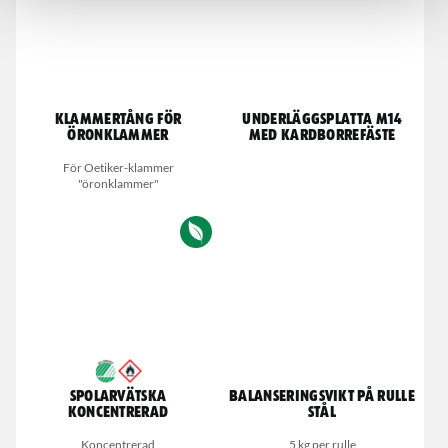
Klammertång för
Underläggsplatta M14
öronklammer
med kardborrefäste
För Oetiker-klammer
"öronklammer"
Spolarvätska
Balanseringsvikt på rulle
Koncentrerad
stål
Koncentrerad
5 kg per rulle