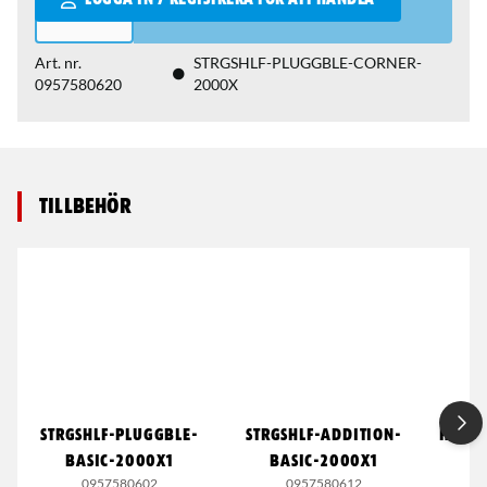
LOGGA IN / REGISTRERA FÖR ATT HANDLA
Art. nr.
STRGSHLF-PLUGGBLE-CORNER-
0957580620
2000X
Tillbehör
STRGSHLF-PLUGGBLE-
STRGSHLF-ADDITION-
HYLLS
BASIC-2000X1
BASIC-2000X1
0957580602
0957580612