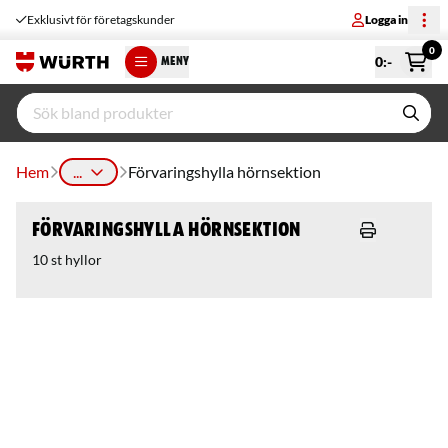
Exklusivt för företagskunder
Logga in
0
0
:-
MENY
Hem
...
Förvaringshylla hörnsektion
Förvaringshylla hörnsektion
10 st hyllor