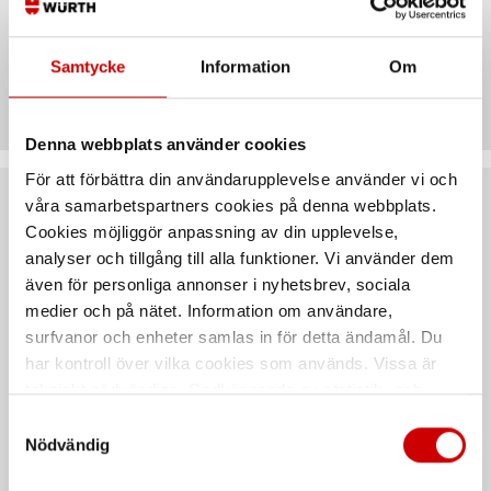
Samtycke
Information
Om
Teknisk data
Denna webbplats använder cookies
För att förbättra din användarupplevelse använder vi och
våra samarbetspartners cookies på denna webbplats.
Rekommenderat baserat på vald produkt
Cookies möjliggör anpassning av din upplevelse,
analyser och tillgång till alla funktioner. Vi använder dem
även för personliga annonser i nyhetsbrev, sociala
medier och på nätet. Information om användare,
surfvanor och enheter samlas in för detta ändamål. Du
har kontroll över vilka cookies som används. Vissa är
tekniskt nödvändiga. Godkännande av statistik- och
marknadsföringscookies kan innebära dataöverföring till
Samtyckesval
länder utanför EU med olika dataskyddsnormer. Genom
Nödvändig
Förvaringshylla Basic
Förvaringshylla Basic
att godkänna samtycker du till sådana överföringar. Läs
Add-on