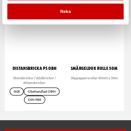
DIN 934
Neka
Distansbricka PS OBH
Smärgelduk rulle 50m
Shimsbrickor / stödbrickor /
Slippappersrullar 40mm x 50m
distansbrickor
Stål
Obehandlad OBH
DIN 988