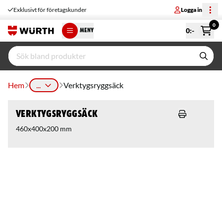
Exklusivt för företagskunder
Logga in
0
0
:-
MENY
Hem
...
Verktygsryggsäck
Verktygsryggsäck
460x400x200 mm