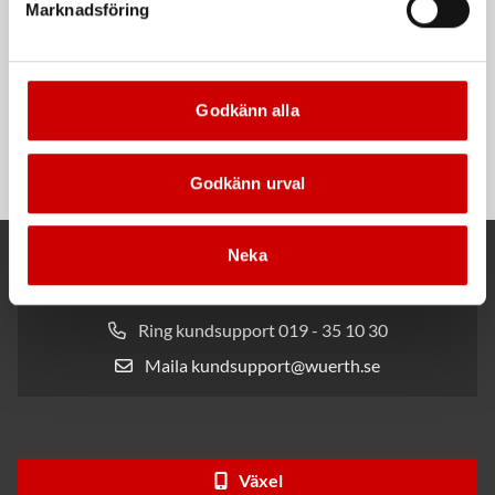
Marknadsföring
Rengöringsduk Wetmax
Snabblim
Godkänn alla
Plus
Cyanoakrylatlim för limning av
För snabb och effektiv rengöring
metall-, plast- och gummidetaljer.
Godkänn urval
Neka
Kund- och orderfrågor
Ring kundsupport 019 - 35 10 30
Maila kundsupport@wuerth.se
Växel