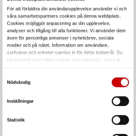
7 lådor. RAL9017
För att förbättra din användarupplevelse använder vi och
våra samarbetspartners cookies på denna webbplats.
De som köpte, köpte även
Cookies möjliggör anpassning av din upplevelse,
analyser och tillgång till alla funktioner. Vi använder dem
även för personliga annonser i nyhetsbrev, sociala
Kampanj
medier och på nätet. Information om användare,
surfvanor och enheter samlas in för detta ändamål. Du
har kontroll över vilka cookies som används. Vissa är
tekniskt nödvändiga. Godkännande av statistik- och
marknadsföringscookies kan innebära dataöverföring till
Samtyckesval
länder utanför EU med olika dataskyddsnormer. Genom
Nödvändig
att godkänna samtycker du till sådana överföringar. Läs
Våtservett för glasögon
Stålborste
vår Integritetspolicy för mer information.
Dispenserbox med 100 st.
Smalt utförande
Inställningar
Kampanj
Kampanj
Statistik