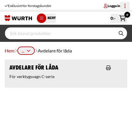
Exklusivt för företagskunder
Logga in
0
0
:-
MENY
Hem
...
Avdelare för låda
Avdelare för låda
För verktygsvagn C-serie