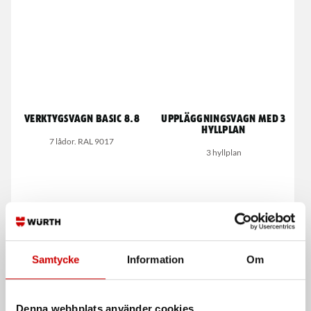
Verktygsvagn Basic 8.8
Uppläggningsvagn med 3
hyllplan
7 lådor. RAL 9017
3 hyllplan
Samtycke
Information
Om
Non-slip gummirulle
Verktygsvagn Basic 8.4
Denna webbplats använder cookies