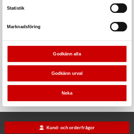
Zink 300
Montagehandske W-30
Statistik
Ett varaktigt skydd mot korrosion
Smidig handske i getskinn/nylon
Marknadsföring
Godkänn alla
Godkänn urval
Handgängtapp
Ritsspets hårdmetall
mellantapp metrisk
gänga
Hårdmetall
Neka
DIN 352, HSS
Kund- och orderfrågor