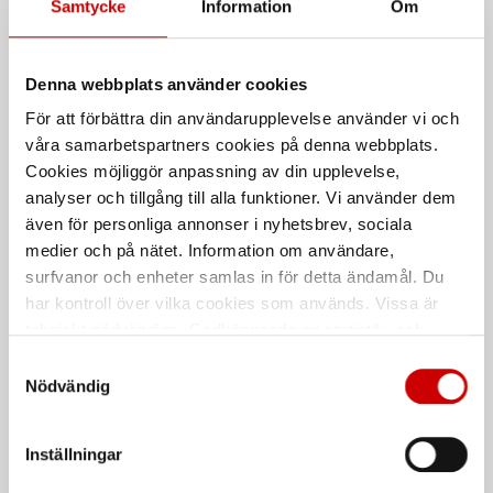
Samtycke
Information
Om
Denna webbplats använder cookies
För att förbättra din användarupplevelse använder vi och
våra samarbetspartners cookies på denna webbplats.
Verktygsvagn XXL WT
Zink 300
Cookies möjliggör anpassning av din upplevelse,
Grå RAL 7016. 7 lådor. 12.8
Ett varaktigt skydd mot korrosion
analyser och tillgång till alla funktioner. Vi använder dem
även för personliga annonser i nyhetsbrev, sociala
medier och på nätet. Information om användare,
De som köpte, köpte även
surfvanor och enheter samlas in för detta ändamål. Du
har kontroll över vilka cookies som används. Vissa är
tekniskt nödvändiga. Godkännande av statistik- och
marknadsföringscookies kan innebära dataöverföring till
Samtyckesval
länder utanför EU med olika dataskyddsnormer. Genom
Nödvändig
att godkänna samtycker du till sådana överföringar. Läs
vår Integritetspolicy för mer information.
Inställningar