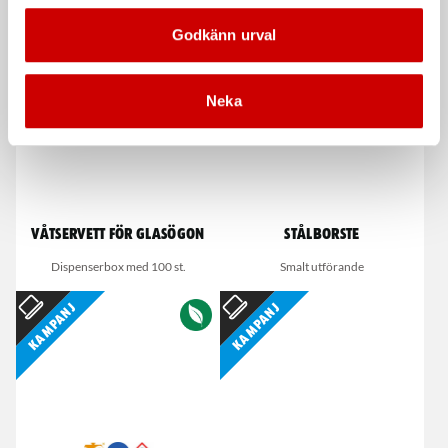
De som köpte, köpte även
Godkänn urval
Kampanj
Neka
Våtservett för glasögon
Stålborste
Dispenserbox med 100 st.
Smalt utförande
Kampanj
Kampanj