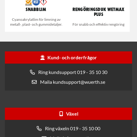
Snabblim
Rengöringsduk Wetmax
Plus
Cyanoakrylatlim för limning av
metall-, plast- och gummidetaljer.
För snabb och effektiv rengöring
Kund- och orderfrågor
Ring kundsupport 019 - 35 10 30
Maila kundsupport@wuerth.se
Växel
Ring växeln 019 - 35 10 00