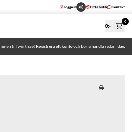
Logga in
Hitta butik
Kontakt
0
0
:-
mmen till wurth.se!
Registrera ett konto
och börja handla redan idag.