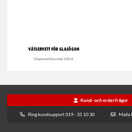
Våtservett för glasögon
Dispenserbox med 100 st.
Kund- och orderfrågor
Ring kundsupport 019 - 35 10 30
Maila