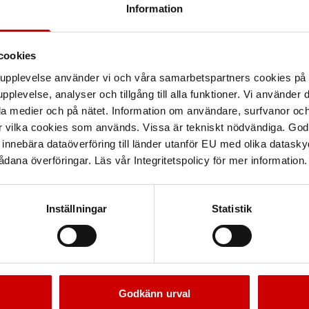
Information
Egenskaper
cookies
 utformad för att banda
arupplevelse använder vi och våra samarbetspartners cookies p
n användas med både WG-
Teknisk data
pplevelse, analyser och tillgång till alla funktioner. Vi använder
och stabil bandning.
la medier och på nätet. Information om användare, surfvanor och
r vilka cookies som används. Vissa är tekniskt nödvändiga. God
nnebära dataöverföring till länder utanför EU med olika datas
dana överföringar. Läs vår Integritetspolicy för mer information.
Inställningar
Statistik
Godkänn urval