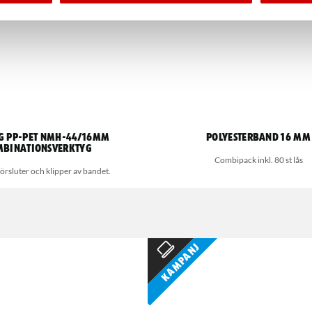
G PP-PET NMH-44/16MM
Polyesterband 16 mm
BINATIONSVERKTYG
Combipack inkl. 80 st lås
försluter och klipper av bandet.
Kampanj