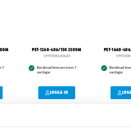
200M
PET-1260-406/150 2500M
PET-1660-40
1995508120620
1995508
m 7
Beräknad leverans inom 7
Beräknad leve
vardagar
vardagar
LOGGA IN
LOG