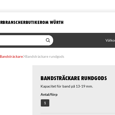
ER
BRANSCHER
BUTIKER
OM WÜRTH
Välko
Bandsträckare
Bandsträckare rundgods
Bandsträckare rundgods
Kapacitet för band på 13-19 mm.
Antal/förp
1