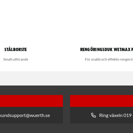
Stålborste
Rengöringsduk Wetmax 
Smalt utförande
För snabb och effektiv rengöri
 kundsupport@wuerth.se
Ring växeln 019 