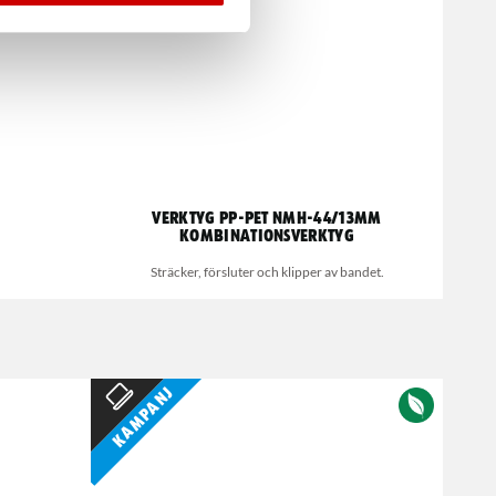
VERKTYG PP-PET NMH-44/13MM
KOMBINATIONSVERKTYG
Sträcker, försluter och klipper av bandet.
Kampanj