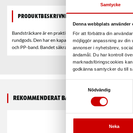
Samtycke
Produktbeskrivning
Denna webbplats använder 
Bandsträckare är en praktisk bandsträckare som är speciellt
För att förbättra din använd
rundgods. Den har en kapacitet på 13-19mm band och ka
möjliggör anpassning av din u
och PP-band. Bandet säkras enkelt med trådlås för en säker 
annonser i nyhetsbrev, socia
ändamål. Du har kontroll öve
marknadsföringscookies kan i
godkänna samtycker du till så
Samtyckesval
Nödvändig
Rekommenderat baserat på vald produkt
Neka