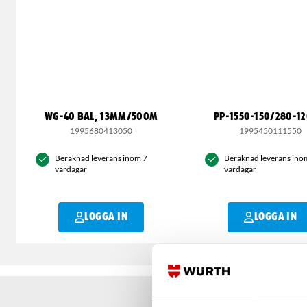
WG-40 BAL, 13MM/500M
PP-1550-150/280-1
1995680413050
1995450111550
Beräknad leverans inom 7
Beräknad leverans ino
vardagar
vardagar
LOGGA IN
LOGGA IN