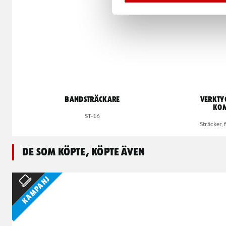
Bandsträckare
VERKTY
KOM
ST-16
Sträcker, 
De som köpte, köpte även
Kampanj