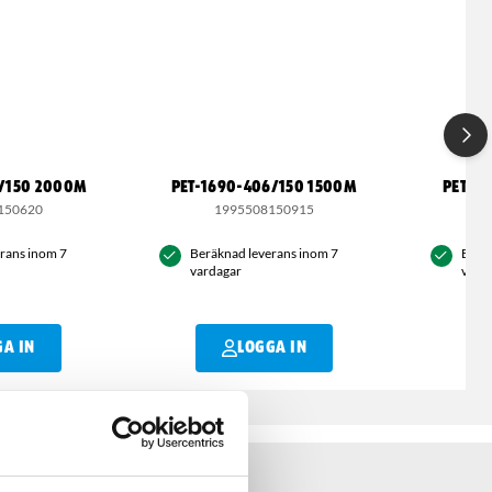
6/150 2000M
PET-1690-406/150 1500M
PET-1
150620
1995508150915
rans inom 7
Beräknad leverans inom 7
Berä
vardagar
vard
GA IN
LOGGA IN