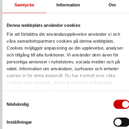
Samtycke
Information
Om
Denna webbplats använder cookies
För att förbättra din användarupplevelse använder vi och
våra samarbetspartners cookies på denna webbplats.
System för
ITA-24 friktionsbandare
Cookies möjliggör anpassning av din upplevelse, analyser
stenskottsreparation
13-16 mm
och tillgång till alla funktioner. Vi använder dem även för
Snabbt och enkelt system för att
14,8V 2,0Ah. Automatisk.
personliga annonser i nyhetsbrev, sociala medier och på
reparera stenskott i vindruta
nätet. Information om användare, surfvanor och enheter
samlas in för detta ändamål. Du har kontroll över vilka
cookies som används. Vissa är tekniskt nödvändiga.
Godkännande av statistik- och marknadsföringscookies kan
innebära dataöverföring till länder utanför EU med olika
Samtyckesval
dataskyddsnormer. Genom att godkänna samtycker du till
Nödvändig
sådana överföringar. Läs vår Integritetspolicy för mer
information.
Inställningar
VERKTYG PP-PET NMH-
VERKTYG PP-PET NMH-