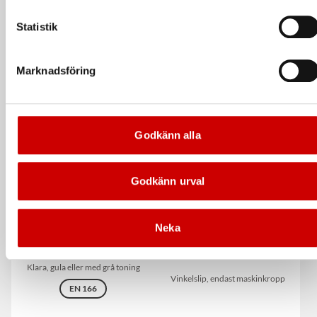
44/16MM
44/13MM
KOMBINATIONSVERKTYG
KOMBINATIONSVERKTYG
Statistik
Sträcker, försluter och klipper av
Sträcker, försluter och klipper av
bandet.
bandet.
Marknadsföring
De som köpte, köpte även
Kampanj
Godkänn alla
Godkänn urval
Neka
Skyddsglasögon Askella
Vinkelslip M-Cube 18V AWS
125P Compact-X
Klara, gula eller med grå toning
Vinkelslip, endast maskinkropp
EN 166