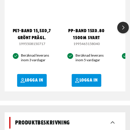
PET-BAND 15,5X0,7
PP-BAND 15X0.80
PP-
GRÖNT PRÄGL.
1500M SVART
1995508150717
1995465158040
1
Beräknad leverans
Beräknad leverans
inom 3 vardagar
inom 5 vardagar
LOGGA IN
LOGGA IN
Produktbeskrivning