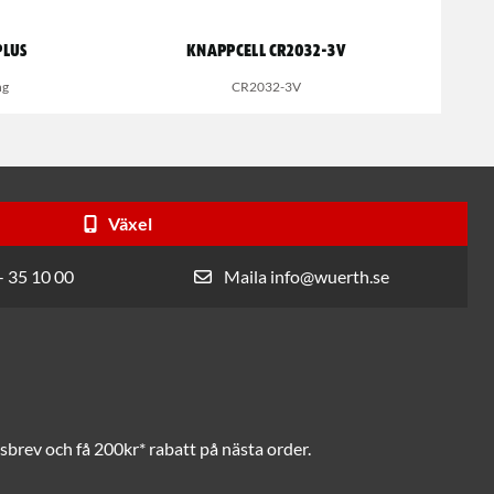
Plus
Knappcell CR2032-3V
ng
CR2032-3V
Växel
- 35 10 00
Maila info@wuerth.se
brev och få 200kr* rabatt på nästa order.