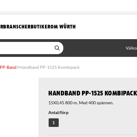
ER
BRANSCHER
BUTIKER
OM WÜRTH
Välko
PP-Band
Handband PP-1525 Kombipack
Handband PP-1525 Kombipac
15X0,45 800 m. Med 400 spännen.
Antal/förp
1