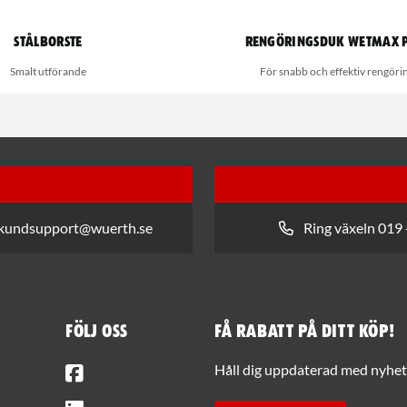
Stålborste
Rengöringsduk Wetmax 
Smalt utförande
För snabb och effektiv rengöri
 kundsupport@wuerth.se
Ring växeln 019 
Följ oss
Få rabatt på ditt köp!
Facebook
Håll dig uppdaterad med nyhets