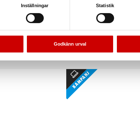
Inställningar
Statistik
lyesterband 16 mm
Bandsträckare
mbipack inkl. 80 st lås
ST-16
Godkänn urval
Kampanj