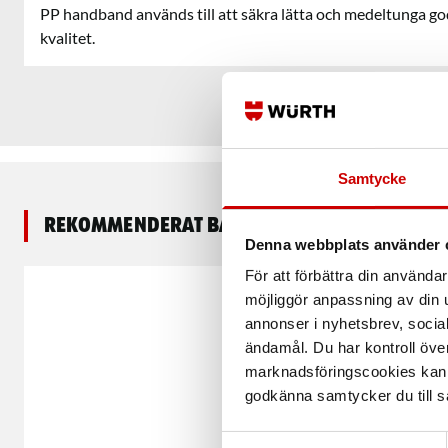
PP handband används till att säkra lätta och medeltunga go
kvalitet.
Samtycke
Rekommenderat baserat på vald produkt
Denna webbplats använder 
För att förbättra din använd
möjliggör anpassning av din u
annonser i nyhetsbrev, socia
ändamål. Du har kontroll öve
marknadsföringscookies kan i
godkänna samtycker du till så
Samtyckesval