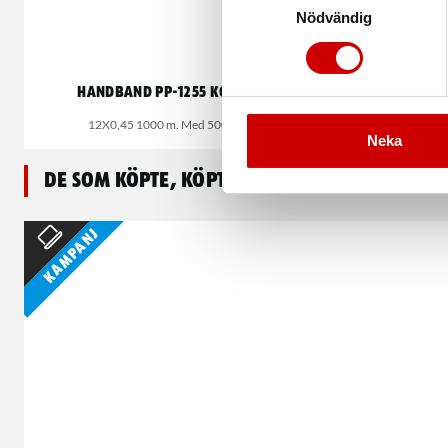
Nödvändig
Handband PP-1255 Kombipack
Po
12X0,45 1000 m. Med 500 spännen.
Co
Neka
De som köpte, köpte även
Kampanj