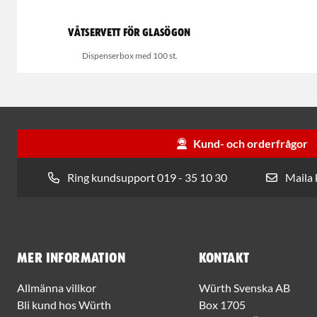
Våtservett för glasögon
Dispenserbox med 100 st.
Kund- och orderfrågor
Ring kundsupport 019 - 35 10 30
Maila
Mer information
Kontakt
Allmänna villkor
Würth Svenska AB
Bli kund hos Würth
Box 1705