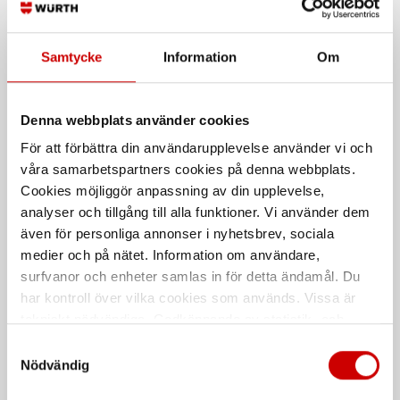
Transparant. Handsträckfilm
Transparent. Ministräckfilm för
tillverkad i LLDE-polyeten
manuellt bruk och handdispenser.
Samtycke
Information
Om
Denna webbplats använder cookies
För att förbättra din användarupplevelse använder vi och
våra samarbetspartners cookies på denna webbplats.
Cookies möjliggör anpassning av din upplevelse,
analyser och tillgång till alla funktioner. Vi använder dem
MASKINSTRÄCKFILM 150%
MASKINSTRÄCKFILM 150%
17MY 2000M
23MY 1500M
även för personliga annonser i nyhetsbrev, sociala
medier och på nätet. Information om användare,
Transparent
Transparent
surfvanor och enheter samlas in för detta ändamål. Du
har kontroll över vilka cookies som används. Vissa är
De som köpte, köpte även
tekniskt nödvändiga. Godkännande av statistik- och
marknadsföringscookies kan innebära dataöverföring till
Samtyckesval
Kampanj
länder utanför EU med olika dataskyddsnormer. Genom
Nödvändig
att godkänna samtycker du till sådana överföringar. Läs