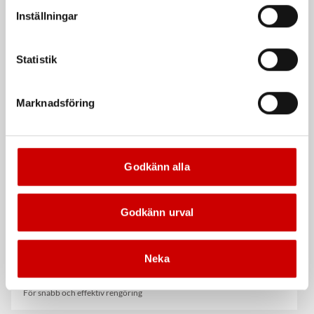
vår Integritetspolicy för mer information.
Inställningar
Statistik
Våtservett för glasögon
Stålborste
Marknadsföring
Dispenserbox med 100 st.
Smalt utförande
Kampanj
Godkänn alla
Godkänn urval
Neka
Rengöringsduk Wetmax
Knappcell CR2032-3V
Plus
CR2032-3V
För snabb och effektiv rengöring