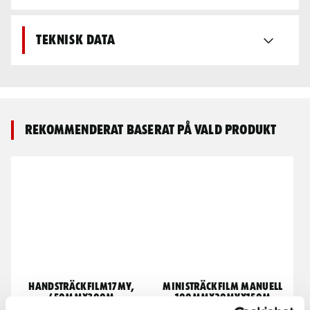
Teknisk data
Rekommenderat baserat på vald produkt
HANDSTRÄCKFILM17MY,
MINISTRÄCKFILM MANUELL
450MMX300M
100MMX20MYX150M