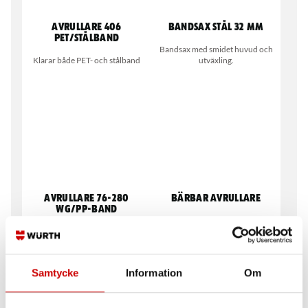
Avrullare 406
Bandsax stål 32 mm
PET/stålband
Bandsax med smidet huvud och
Klarar både PET- och stålband
utväxling.
Avrullare 76-280
Bärbar avrullare
WG/PP-band
Avrullare för både WG/PP-band
Samtycke
Information
Om