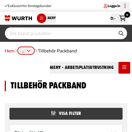
Exklusivt för företagskunder
Logga in
0
0
:-
MENY
Hem
...
Tillbehör Packband
Meny
- Arbetsplatsutrustning
Tillbehör Packband
VISA FILTER