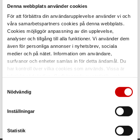
Denna webbplats använder cookies
För att förbättra din användarupplevelse använder vi och
våra samarbetspartners cookies på denna webbplats.
PKÖ-13 plomb
Bandsax stål 10-19 mm
Cookies möjliggör anpassning av din upplevelse,
Plomb till PP-Pet band.
Tillverkad i smidet kolstål och
analyser och tillgång till alla funktioner. Vi använder dem
försedd med breda käftar.
även för personliga annonser i nyhetsbrev, sociala
medier och på nätet. Information om användare,
surfvanor och enheter samlas in för detta ändamål. Du
har kontroll över vilka cookies som används. Vissa är
tekniskt nödvändiga. Godkännande av statistik- och
marknadsföringscookies kan innebära dataöverföring till
Samtyckesval
länder utanför EU med olika dataskyddsnormer. Genom
Nödvändig
att godkänna samtycker du till sådana överföringar. Läs
vår Integritetspolicy för mer information.
Plomb till PP-Pet band
Plomb till PP-Pet band
PÖ-16
PÖ-13
Inställningar
PÖ-16 PLOMB
PÖ-13 Plomb
Statistik