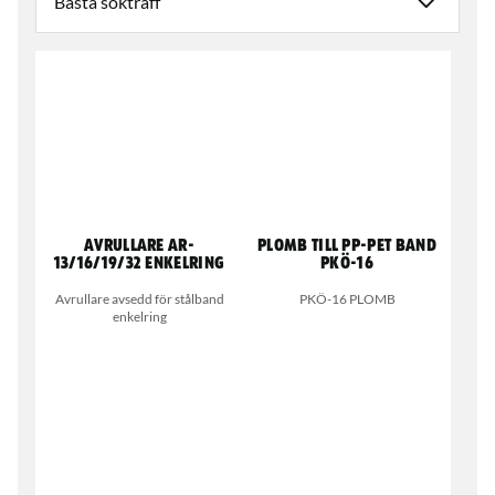
Avrullare AR-
Plomb till PP-Pet band
13/16/19/32 ENKELRING
PKÖ-16
Avrullare avsedd för stålband
PKÖ-16 PLOMB
enkelring