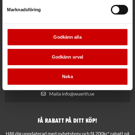
Marknadsföring
Kund- och orderfrågor
Ring kundsupport 019 - 35 10 30
Godkänn alla
Maila kundsupport@wuerth.se
Godkänn urval
Växel
Neka
Ring växeln 019 - 35 10 00
Maila info@wuerth.se
Få rabatt på ditt köp!
Håll dig uppdaterad med nyhetsbrev och få 200kr* rabatt på