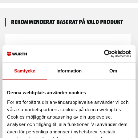
Rekommenderat baserat på vald produkt
Samtycke
Information
Om
Tryckluftsslang med
Tryckluftslang PVC utan
Denna webbplats använder cookies
kopplingar wSafe
kopplingar
För att förbättra din användarupplevelse använder vi och
Röd slang i polyuretan med wSafe
För inom- och utomhusbruk
våra samarbetspartners cookies på denna webbplats.
snabbkopplingar
Cookies möjliggör anpassning av din upplevelse,
analyser och tillgång till alla funktioner. Vi använder dem
även för personliga annonser i nyhetsbrev, sociala