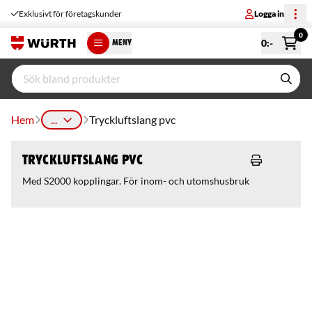
Exklusivt för företagskunder
Logga in
0
0
:-
MENY
Hem
...
Tryckluftslang pvc
Tryckluftslang pvc