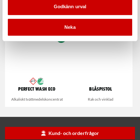
Skarvhylsor
Skarvhylsor
Godkänn urval
Krympisolerade DS
krympisolerade ink lim
Skarvhylsa Duraseal DS-Serien med
Skarvhylsa med invändigt lim
invändigt lim
Neka
Perfect Wash Eco
Blåspistol
Alkaliskt tvättmedelskoncentrat
Rak och vinklad
Kund- och orderfrågor