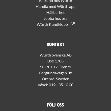
Bli kund hos Würth
Handla med Würth app
Hållbarhet
Jobba hos oss
Würth Kundklubb
Kontakt
Würth Svenska AB
Box 1705
SE-701 17 Örebro
Berglundavägen 38
Örebro, Sweden
Växel:
019 - 35 10 00
Följ oss