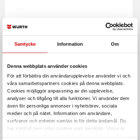
Samtycke
Information
Om
Reducering S2520
Dubbelnippel S2510
Rördelar Serie 2000
Rördelar serie 2000
Denna webbplats använder cookies
För att förbättra din användarupplevelse använder vi och
våra samarbetspartners cookies på denna webbplats.
Cookies möjliggör anpassning av din upplevelse,
analyser och tillgång till alla funktioner. Vi använder dem
även för personliga annonser i nyhetsbrev, sociala
medier och på nätet. Information om användare,
surfvanor och enheter samlas in för detta ändamål. Du
Snabbkoppl. för tryckluft
Rak skarv 2543
har kontroll över vilka cookies som används. Vissa är
320
Tryckluftskoppling Serie 2000
tekniskt nödvändiga. Godkännande av statistik- och
Slanganslutning Cejn Serie 320