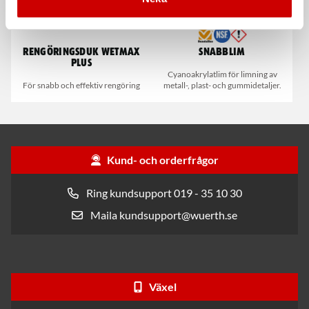
Rengöringsduk Wetmax
Snabblim
Plus
Cyanoakrylatlim för limning av
För snabb och effektiv rengöring
metall-, plast- och gummidetaljer.
Kund- och orderfrågor
Ring kundsupport 019 - 35 10 30
Maila kundsupport@wuerth.se
Växel