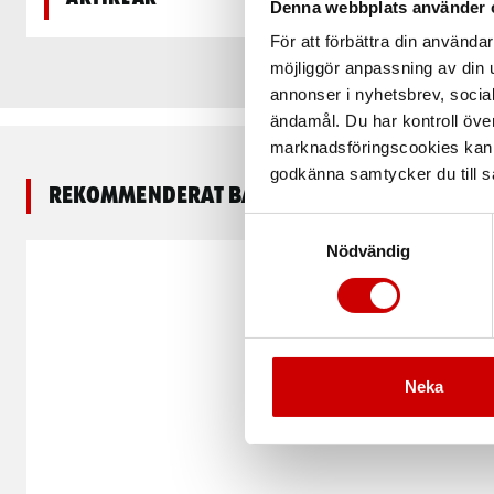
Denna webbplats använder 
För att förbättra din använd
möjliggör anpassning av din u
annonser i nyhetsbrev, socia
ändamål. Du har kontroll öve
marknadsföringscookies kan i
godkänna samtycker du till så
Rekommenderat baserat på vald produkt
Samtyckesval
Nödvändig
Neka