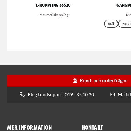
L-koppling S6520
Gängpr
Pneumatikkoppling
Med
Stål
Förzi
Kund- och orderfrågor
Ring kundsupport 019 - 35 10 30
Maila
Mer information
Kontakt