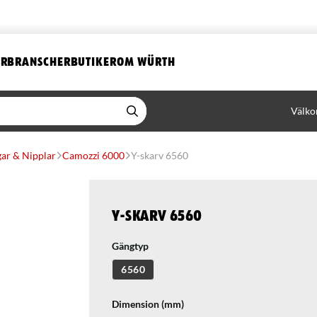
ER
BRANSCHER
BUTIKER
OM WÜRTH
Välko
ar & Nipplar
Camozzi 6000
Y-skarv 6560
Y-skarv 6560
Gängtyp
6560
Dimension (mm)