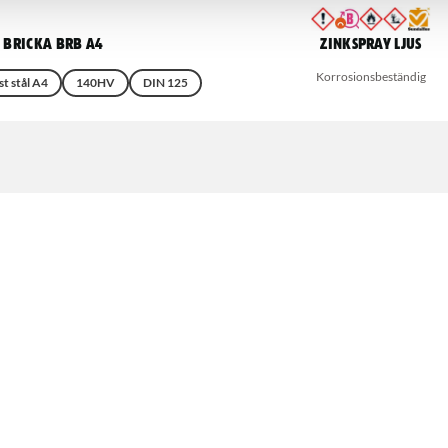
Bricka BRB A4
Zinkspray Ljus
Korrosionsbeständig
st stål A4
140HV
DIN 125