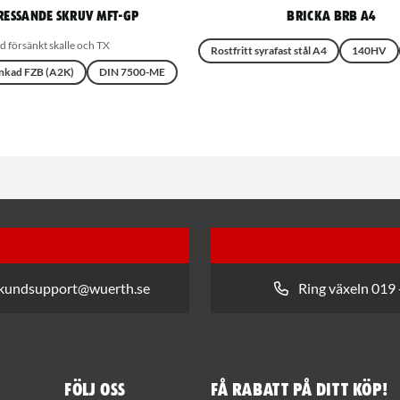
essande skruv MFT-GP
Bricka BRB A4
 försänkt skalle och TX
Rostfritt syrafast stål A4
140HV
nkad FZB (A2K)
DIN 7500-ME
 kundsupport@wuerth.se
Ring växeln 019 
Följ oss
Få rabatt på ditt köp!