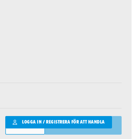
Qantity
LOGGA IN / REGISTRERA FÖR ATT HANDLA
LÄGG I VARUKORGEN