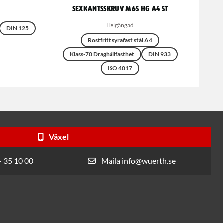
Sexkantsskruv M6S HG A4 ST
Helgängad
DIN 125
Rostfritt syrafast stål A4
Klass-70 Draghållfasthet
DIN 933
ISO 4017
Växel
- 35 10 00
Maila info@wuerth.se