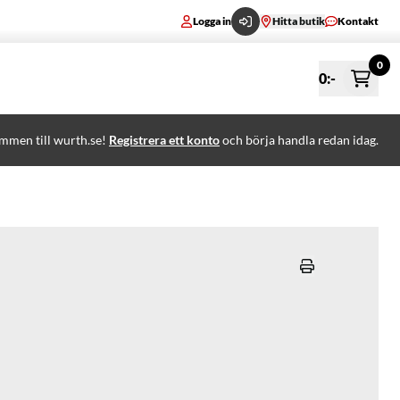
Logga in
Hitta butik
Kontakt
0
0
:-
mmen till wurth.se!
Registrera ett konto
och börja handla redan idag.