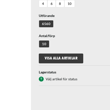
4
6
8
10
Utförande
6560
Antal/förp
10
VISA ALLA ARTIKLAR
Lagerstatus
Välj artikel för status