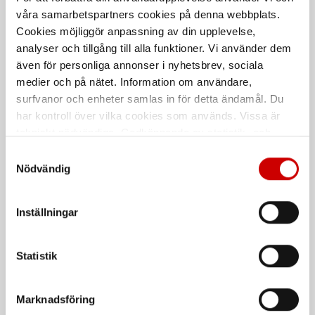
våra samarbetspartners cookies på denna webbplats.
Cookies möjliggör anpassning av din upplevelse,
analyser och tillgång till alla funktioner. Vi använder dem
även för personliga annonser i nyhetsbrev, sociala
Instickskoppling
Instickskoppling plugg
skarvanslutning rak
medier och på nätet. Information om användare,
KQ2P. SMC
surfvanor och enheter samlas in för detta ändamål. Du
KQ2H-00A. SMC
har kontroll över vilka cookies som används. Vissa är
tekniskt nödvändiga. Godkännande av statistik- och
marknadsföringscookies kan innebära dataöverföring till
Samtyckesval
länder utanför EU med olika dataskyddsnormer. Genom
Nödvändig
att godkänna samtycker du till sådana överföringar. Läs
vår Integritetspolicy för mer information.
Inställningar
Instickskoppling rak
Rak skarv 7580
Statistik
skarvanslutning
Olika slangdiameter. SMC
Marknadsföring