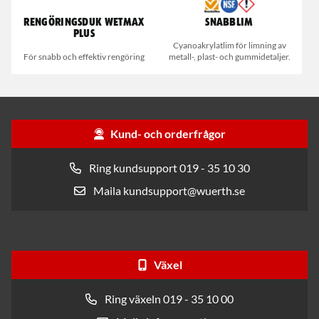
Rengöringsduk Wetmax
Snabblim
Plus
Cyanoakrylatlim för limning av
För snabb och effektiv rengöring
metall-, plast- och gummidetaljer.
Kund- och orderfrågor
Ring kundsupport 019 - 35 10 30
Maila kundsupport@wuerth.se
Växel
Ring växeln 019 - 35 10 00