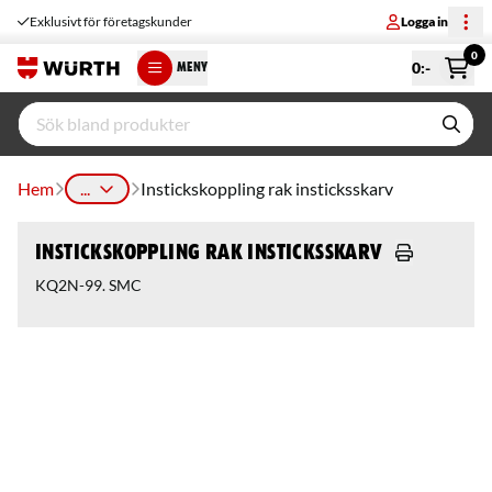
Exklusivt för företagskunder
Logga in
0
0
:-
MENY
Hem
...
Instickskoppling rak insticksskarv
Instickskoppling rak insticksskarv
KQ2N-99. SMC