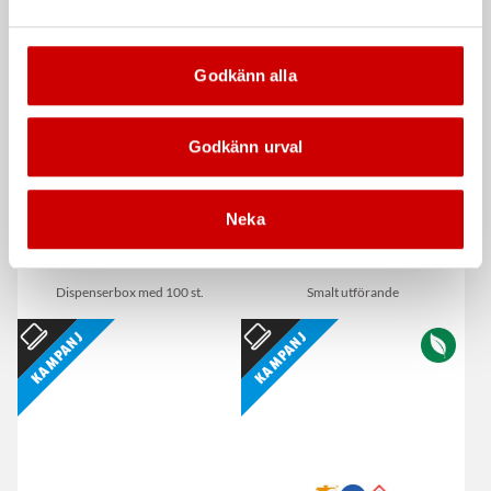
De som köpte, köpte även
Kampanj
Godkänn alla
Godkänn urval
Neka
Våtservett för glasögon
Stålborste
Dispenserbox med 100 st.
Smalt utförande
Kampanj
Kampanj