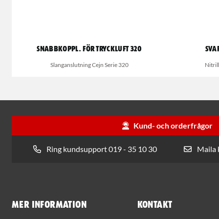
Snabbkoppl. för tryckluft 320
Sva
Slanganslutning Cejn Serie 320
Nitri
Kund- och orderfrågor
Ring kundsupport 019 - 35 10 30
Maila
Mer information
Kontakt