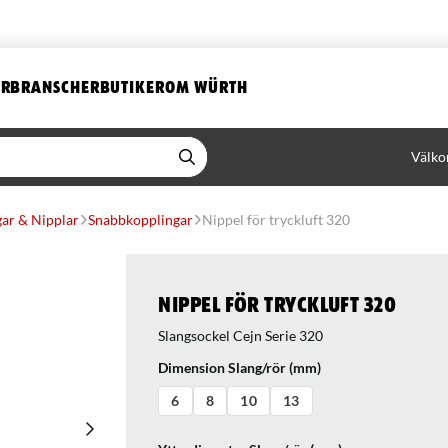
ER
BRANSCHER
BUTIKER
OM WÜRTH
Välko
ar & Nipplar
Snabbkopplingar
Nippel för tryckluft 320
Nippel för tryckluft 320
Slangsockel Cejn Serie 320
Dimension Slang/rör (mm)
6
8
10
13