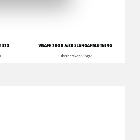
t 320
wSafe 2000 med slanganslutning
0
Säkerhetskopplingar