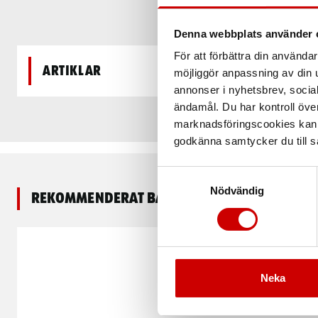
Denna webbplats använder 
För att förbättra din använd
Artiklar
möjliggör anpassning av din u
annonser i nyhetsbrev, socia
ändamål. Du har kontroll öve
marknadsföringscookies kan i
godkänna samtycker du till så
Samtyckesval
Nödvändig
Rekommenderat baserat på vald produkt
Neka