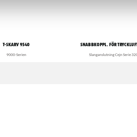
T-skarv 9540
Snabbkoppl. för tryckluf
9000-Serien
Slanganslutning Cejn Serie 32