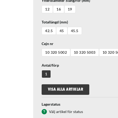
Ytterdiameter Slang/rör (mm)
12
16
19
Totallängd (mm)
42.5
45
45.5
Cejn nr
10 320 5002
10 320 5003
10 320 
Antal/förp
1
VISA ALLA ARTIKLAR
Lagerstatus
Välj artikel för status