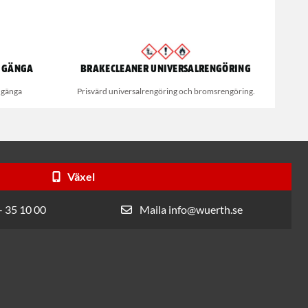
. gänga
Brakecleaner universalrengöring
g gänga
Prisvärd universalrengöring och bromsrengöring.
Växel
- 35 10 00
Maila info@wuerth.se