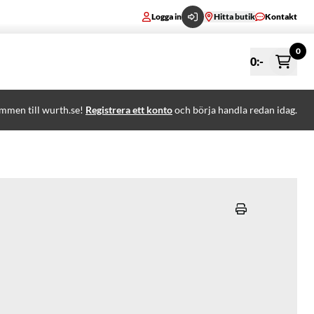
Logga in
Hitta butik
Kontakt
0
0
:-
mmen till wurth.se!
Registrera ett konto
och börja handla redan idag.