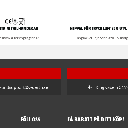
rta nitrilhandskar
Nippel för tryckluft 320 utv
lhandskar för engångsbruk
Slangsockel Cejn Serie 320 utvändi
 kundsupport@wuerth.se
Ring växeln 019 
Följ oss
Få rabatt på ditt köp!