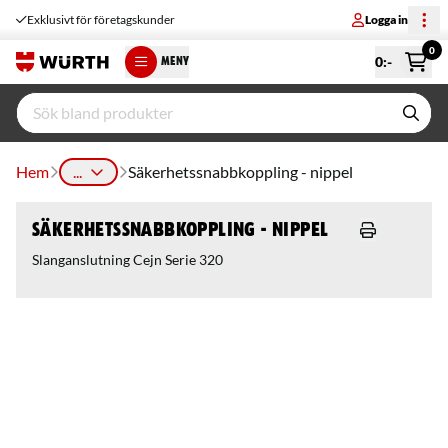
Exklusivt för företagskunder
Logga in
0
0
:-
MENY
Hem
...
Säkerhetssnabbkoppling - nippel
Säkerhetssnabbkoppling - nippel
Slanganslutning Cejn Serie 320