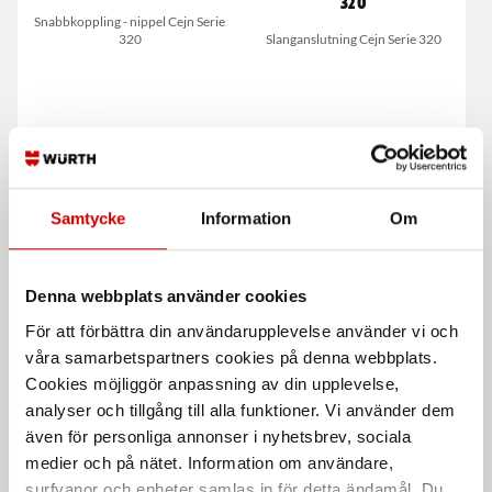
320
Snabbkoppling - nippel Cejn Serie
320
Slanganslutning Cejn Serie 320
Samtycke
Information
Om
Försänkare grön HSS-E 90°
Nippel för tryckluft 320
utv. gänga
Denna webbplats använder cookies
För rostfritt stål
Slangsockel Cejn Serie 320 utvändig
För att förbättra din användarupplevelse använder vi och
gänga
våra samarbetspartners cookies på denna webbplats.
Cookies möjliggör anpassning av din upplevelse,
De som köpte, köpte även
analyser och tillgång till alla funktioner. Vi använder dem
även för personliga annonser i nyhetsbrev, sociala
medier och på nätet. Information om användare,
Kampanj
surfvanor och enheter samlas in för detta ändamål. Du