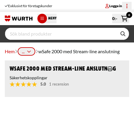
Exklusivt för företagskunder
Logga in
0
0
:-
MENY
Hem
...
wSafe 2000 med Stream-line anslutning
wSafe 2000 med Stream-line anslutning
Säkerhetskopplingar
5.0
1 recension