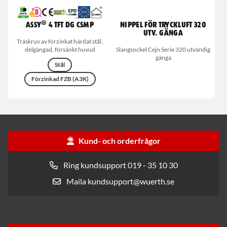
ASSY® 4 TFT DG CSMP
Nippel för tryckluft 320
utv. gänga
Träskruv av förzinkat härdat stål,
delgängad, försänkt huvud
Slangsockel Cejn Serie 320 utvändig
gänga
Stål
Förzinkad FZB (A3K)
Kund- och orderfrågor
Ring kundsupport 019 - 35 10 30
Maila kundsupport@wuerth.se