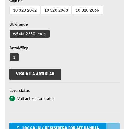
Cejn nr
10 320 2062
10 320 2063
10 320 2066
Utförande
wSafe 2250 l/min
Antal/förp
1
VISA ALLA ARTIKLAR
Lagerstatus
Välj artikel för status
Qantity
LOGGA IN / REGISTRERA FÖR ATT HANDLA