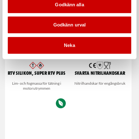
De som köpte, köpte även
Godkänn alla
Godkänn urval
Neka
RTV silikon, Super RTV Plus
Svarta nitrilhandskar
Lim- och fogmassa för tätning i
Nitrilhandskar för engångsbruk
motorutrymmen