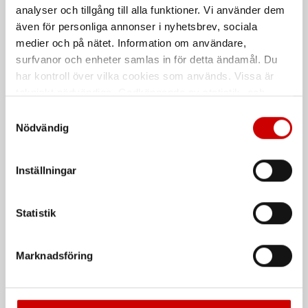
analyser och tillgång till alla funktioner. Vi använder dem
även för personliga annonser i nyhetsbrev, sociala
medier och på nätet. Information om användare,
Snabbkoppling - nippel
Rak koppling 6512
surfvanor och enheter samlas in för detta ändamål. Du
har kontroll över vilka cookies som används. Vissa är
Snabbkoppling - nippel Cejn Serie
Pneumatikkoppling
320
tekniskt nödvändiga. Godkännande av statistik- och
marknadsföringscookies kan innebära dataöverföring till
Samtyckesval
länder utanför EU med olika dataskyddsnormer. Genom
Nödvändig
att godkänna samtycker du till sådana överföringar. Läs
vår Integritetspolicy för mer information.
Inställningar
Statistik
wSafe 2000 med invändig
Nippel för tryckluft 320
gänga
utv. gänga
Marknadsföring
Säkerhetskopplingar
Slangsockel Cejn Serie 320 utvändig
gänga