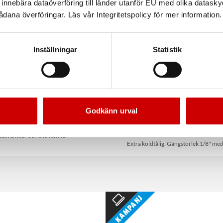
nnebära dataöverföring till länder utanför EU med olika datas
dana överföringar. Läs vår Integritetspolicy för mer information.
Inställningar
Statistik
Godkänn urval
Camozzi kontakt
Manuell ventil 3/2-funktion bis
3 med switch
ätesventiler och slidventiler
Extra köldtålig. Gängstorlek 1/8" med
Kampanj