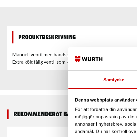
Produktbeskrivning
Manuell ventil med handspak och 3/2-funktion. Hanterar flö
Extra köldtålig ventil som klarar temperaturer ned till -40 °C
Samtycke
Denna webbplats använder 
För att förbättra din använd
Rekommenderat baserat på vald produkt
möjliggör anpassning av din u
annonser i nyhetsbrev, socia
ändamål. Du har kontroll öve