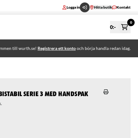
Logga in
Hitta butik
Kontakt
0
0
:-
mmen till wurth.se!
Registrera ett konto
och börja handla redan idag.
bistabil Serie 3 med handspak
k.