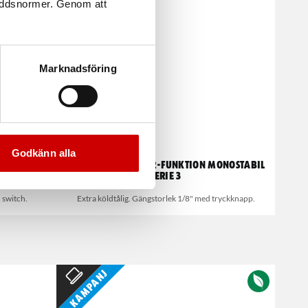
kyddsnormer. Genom att
Marknadsföring
Godkänn alla
tabil Serie
Manuell ventil 3/2-funktion monostabil
Serie 3
 switch.
Extra köldtålig. Gängstorlek 1/8" med tryckknapp.
Kampanj