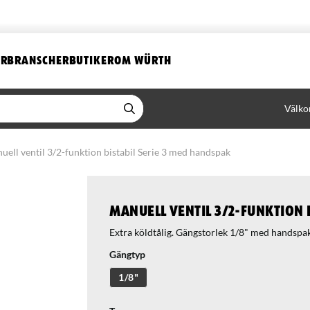
ER
BRANSCHER
BUTIKER
OM WÜRTH
Välko
uell ventil 3/2-funktion bistabil Serie 3 med handspak
Manuell ventil 3/2-funktion 
Extra köldtålig. Gängstorlek 1/8" med handspa
Gängtyp
1/8"