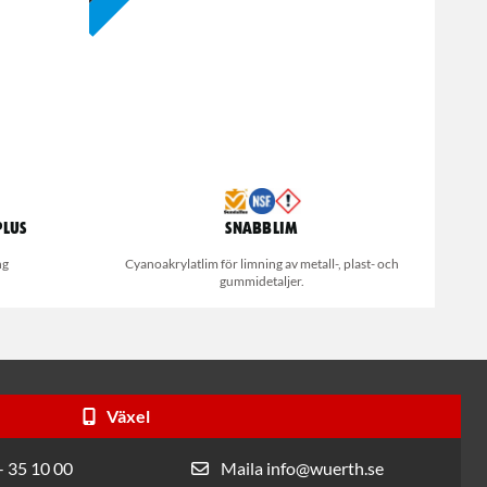
Plus
Snabblim
ng
Cyanoakrylatlim för limning av metall-, plast- och
gummidetaljer.
Växel
- 35 10 00
Maila info@wuerth.se