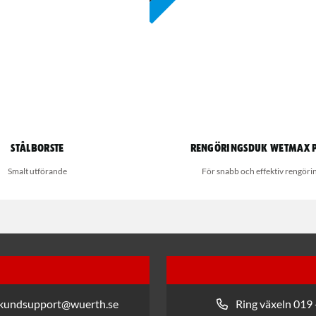
Stålborste
Rengöringsduk Wetmax 
Smalt utförande
För snabb och effektiv rengöri
 kundsupport@wuerth.se
Ring växeln 019 