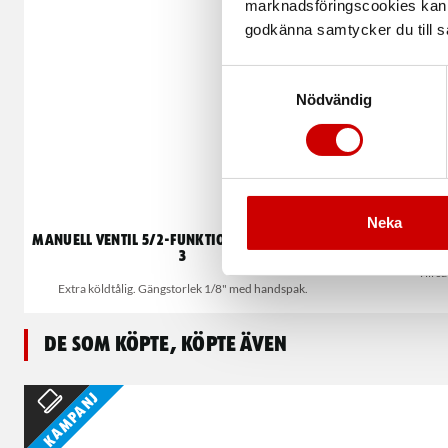
marknadsföringscookies kan i
godkänna samtycker du till så
Samtyckesval
Nödvändig
Neka
Manuell ventil 5/2-funktion bistabil Serie
3
Till s
Extra köldtålig. Gängstorlek 1/8" med handspak.
De som köpte, köpte även
Kampanj