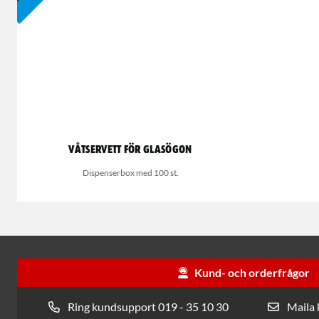
Våtservett för glasögon
Dispenserbox med 100 st.
Kund- och orderfrågor
Ring kundsupport 019 - 35 10 30
Maila