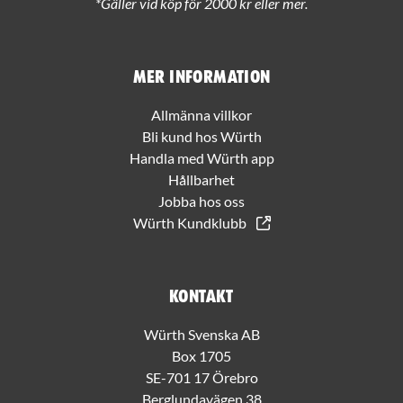
*Gäller vid köp för 2000 kr eller mer.
Mer information
Allmänna villkor
Bli kund hos Würth
Handla med Würth app
Hållbarhet
Jobba hos oss
Würth Kundklubb
Kontakt
Würth Svenska AB
Box 1705
SE-701 17 Örebro
Berglundavägen 38