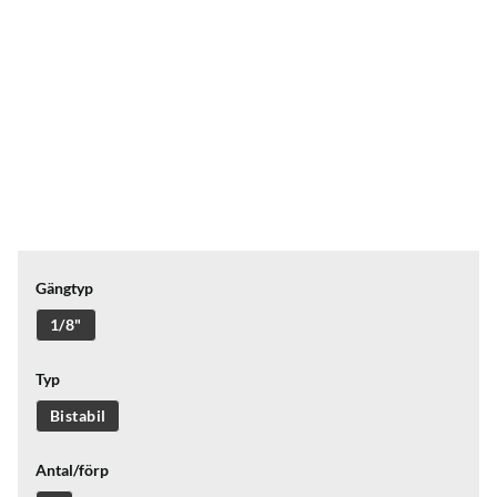
Gängtyp
1/8"
Typ
Bistabil
Antal/förp