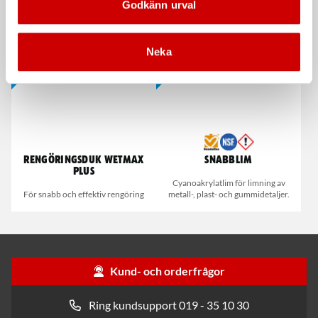
Godkänn urval
Dispenserbox med 100 st.
Smalt utförande
Kampanj
Kampanj
Neka
Rengöringsduk Wetmax
Snabblim
Plus
Cyanoakrylatlim för limning av
För snabb och effektiv rengöring
metall-, plast- och gummidetaljer.
Kund- och orderfrågor
Ring kundsupport 019 - 35 10 30