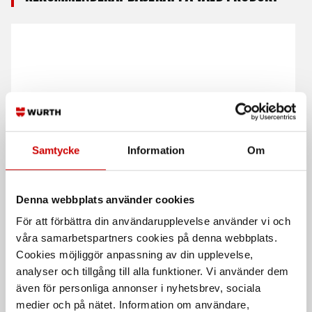
Samtycke
Information
Om
Manuell ventil 5/2-
Manuell ventil 3/2-
funktion bistabil Serie 3
funktion bistabil Serie 3
med switch
Extra köldtålig. Gängstorlek 1/8"
Denna webbplats använder cookies
med handspak.
Extra köldtålig. Gängstorlek 1/8"
med switch.
För att förbättra din användarupplevelse använder vi och
våra samarbetspartners cookies på denna webbplats.
Cookies möjliggör anpassning av din upplevelse,
analyser och tillgång till alla funktioner. Vi använder dem
även för personliga annonser i nyhetsbrev, sociala
medier och på nätet. Information om användare,