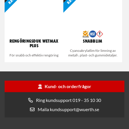
Rengöringsduk Wetmax
Snabblim
Plus
Cyanoakrylatlim för limning av
För snabb och effektiv rengöring
metall-, plast- och gummidetaljer.
Kund- och orderfrågor
Ring kundsupport 019 - 35 10 30
Maila kundsupport@wuerth.se