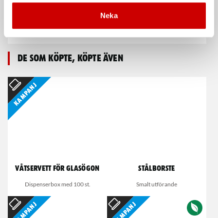
Växellådslyft Universal
Compac TJ 525
TJT1300
växellådslyft
Neka
2 stegs cylinder, maxbelastning
Växellådslyft Universal - 1 stegs
1300 kg
cylinder, maxbelastning 525 Kg
De som köpte, köpte även
Kampanj
Våtservett för glasögon
Stålborste
Dispenserbox med 100 st.
Smalt utförande
Kampanj
Kampanj