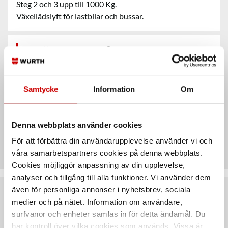
Steg 2 och 3 upp till 1000 Kg.
Växellådslyft för lastbilar och bussar.
Användningsområde
Samtycke
Information
Om
Egenskaper
Denna webbplats använder cookies
Teknisk data
För att förbättra din användarupplevelse använder vi och
våra samarbetspartners cookies på denna webbplats.
Cookies möjliggör anpassning av din upplevelse,
analyser och tillgång till alla funktioner. Vi använder dem
även för personliga annonser i nyhetsbrev, sociala
Rekommenderat baserat på vald produkt
medier och på nätet. Information om användare,
surfvanor och enheter samlas in för detta ändamål. Du
har kontroll över vilka cookies som används. Vissa är