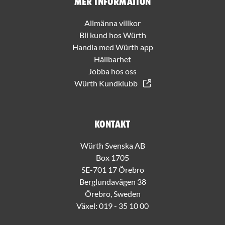
Mer information
Allmänna villkor
Bli kund hos Würth
Handla med Würth app
Hållbarhet
Jobba hos oss
Würth Kundklubb
Kontakt
Würth Svenska AB
Box 1705
SE-701 17 Örebro
Berglundavägen 38
Örebro, Sweden
Växel:
019 - 35 10 00