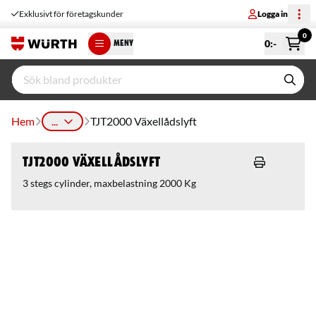
Exklusivt för företagskunder
Logga in
0
0
:-
MENY
Hem
...
TJT2000 Växellådslyft
TJT2000 Växellådslyft
3 stegs cylinder, maxbelastning 2000 Kg