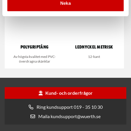
Neka
Polygriptång
Lednyckel metrisk
Av högsta kvalitet med PVC-
12-kant
överdragna skänklar
Kund- och orderfrågor
Ring kundsupport 019 - 35 10 30
Maila kundsupport@wuerth.se