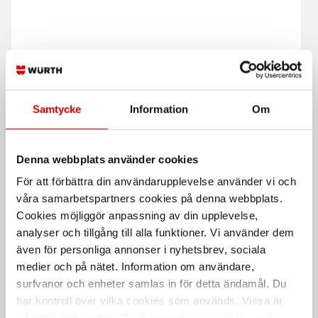
Samtycke
Information
Om
Universal Pressplatta
Dornsats 20 - 25 ton
Säkerställer plan och kontrollerad
Passar till FP 20/25/40/50 - HP
pressning
20/25/40/50 - EP 40 - EP 40 D
Denna webbplats använder cookies
För att förbättra din användarupplevelse använder vi och
våra samarbetspartners cookies på denna webbplats.
Cookies möjliggör anpassning av din upplevelse,
analyser och tillgång till alla funktioner. Vi använder dem
även för personliga annonser i nyhetsbrev, sociala
medier och på nätet. Information om användare,
surfvanor och enheter samlas in för detta ändamål. Du
har kontroll över vilka cookies som används. Vissa är
Hjullagerverktyg
Dornsats för
verkstadspressar
tekniskt nödvändiga. Godkännande av statistik- och