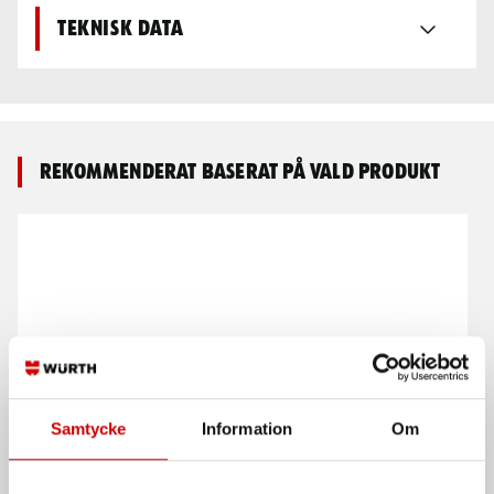
Teknisk data
Rekommenderat baserat på vald produkt
Aluminiumlist golv
Golv Ford Custom
Samtycke
Information
Om
1470mm
L1, L2