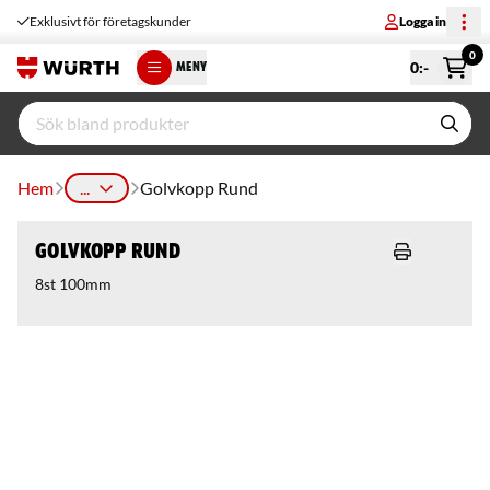
Exklusivt för företagskunder
Logga in
0
0
:-
MENY
Hem
...
Golvkopp Rund
Golvkopp Rund