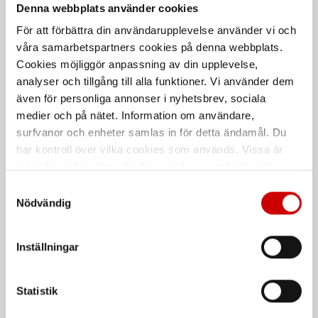
Denna webbplats använder cookies
För att förbättra din användarupplevelse använder vi och
våra samarbetspartners cookies på denna webbplats.
Cookies möjliggör anpassning av din upplevelse,
analyser och tillgång till alla funktioner. Vi använder dem
även för personliga annonser i nyhetsbrev, sociala
medier och på nätet. Information om användare,
System för
Golvkopp Oval 4st
surfvanor och enheter samlas in för detta ändamål. Du
stenskottsreparation
har kontroll över vilka cookies som används. Vissa är
4st 68 mm
Snabbt och enkelt system för att
tekniskt nödvändiga. Godkännande av statistik- och
reparera stenskott i vindruta
marknadsföringscookies kan innebära dataöverföring till
Samtyckesval
länder utanför EU med olika dataskyddsnormer. Genom
Nödvändig
De som köpte, köpte även
att godkänna samtycker du till sådana överföringar. Läs
vår Integritetspolicy för mer information.
Inställningar
Kampanj
Statistik