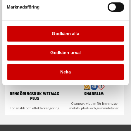
Marknadsföring
Våtservett för glasögon
Stålborste
Dispenserbox med 100 st.
Smalt utförande
Godkänn alla
Kampanj
Kampanj
Godkänn urval
Neka
Rengöringsduk Wetmax
Snabblim
Plus
Cyanoakrylatlim för limning av
För snabb och effektiv rengöring
metall-, plast- och gummidetaljer.