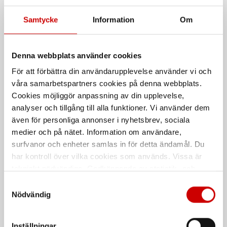
Samtycke
Information
Om
Denna webbplats använder cookies
Golv till Berlingo/
Sidopanel Citroen Jumpy /
För att förbättra din användarupplevelse använder vi och
Partner/ Combo /Proace
Peugeot Expert / Opel
City
Vivaro
våra samarbetspartners cookies på denna webbplats.
Cookies möjliggör anpassning av din upplevelse,
L1
L1H1, L2H1, L3H1
analyser och tillgång till alla funktioner. Vi använder dem
även för personliga annonser i nyhetsbrev, sociala
medier och på nätet. Information om användare,
surfvanor och enheter samlas in för detta ändamål. Du
har kontroll över vilka cookies som används. Vissa är
tekniskt nödvändiga. Godkännande av statistik- och
marknadsföringscookies kan innebära dataöverföring till
Samtyckesval
länder utanför EU med olika dataskyddsnormer. Genom
Nödvändig
att godkänna samtycker du till sådana överföringar. Läs
Sidopanel Toyota Proace
Sidopanel Ford Custom
vår Integritetspolicy för mer information.
L1H1, L2H1
L1H1, L2H1
Inställningar