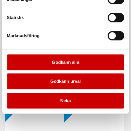
De som köpte, köpte även
Statistik
Kampanj
Marknadsföring
Godkänn alla
Våtservett för glasögon
Stålborste
Godkänn urval
Dispenserbox med 100 st.
Smalt utförande
Neka
Kampanj
Kampanj