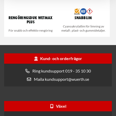
Rengöringsduk Wetmax
Snabblim
Plus
Cyanoakrylatlim för limning av
För snabb och effektiv rengöring
metall-, plast- och gummidetaljer.
Kund- och orderfrågor
Ring kundsupport 019 - 35 10 30
Maila kundsupport@wuerth.se
Växel