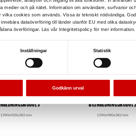
pplevelse, analyser och tillgång till alla funktioner. Vi använder
la medier och på nätet. Information om användare, surfvanor och
r vilka cookies som används. Vissa är tekniskt nödvändiga. God
nnebära dataöverföring till länder utanför EU med olika datas
dana överföringar. Läs vår Integritetspolicy för mer information.
Inställningar
Statistik
Godkänn urval
inredningsmodul 3
Bilinredningsmodul 
1390x920x382 mm
1390x980x382 mm