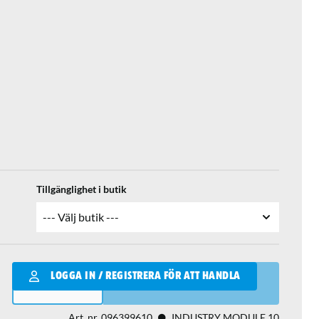
Tillgänglighet i butik
Qantity
LOGGA IN / REGISTRERA FÖR ATT HANDLA
LÄGG I VARUKORGEN
Art. nr.
096399610
INDUSTRY MODULE 10