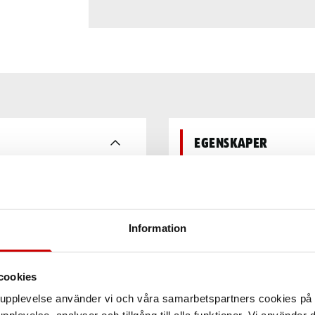
Egenskaper
 olika fordonstyper.
gning och inkluderar halkfria
Teknisk data
Information
cookies
arupplevelse använder vi och våra samarbetspartners cookies p