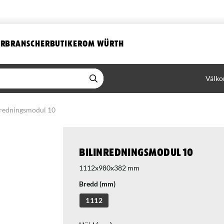
ER
BRANSCHER
BUTIKER
OM WÜRTH
Välko
nredningsmodul 10
Bilinredningsmodul 10
1112x980x382 mm
Bredd (mm)
1112