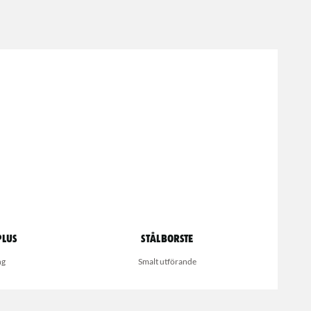
Plus
Stålborste
ng
Smalt utförande