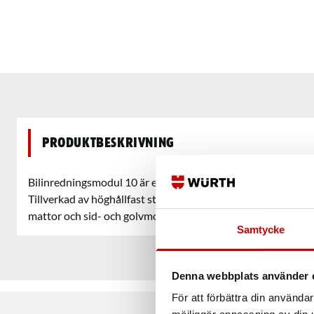
Produktbeskrivning
Bilinredningsmodul 10 är en fordonsinredning passar många
Tillverkad av höghållfast stål med högkvalitativ pulverbeläg
mattor och sid- och golvmontagekit.
Samtycke
Denna webbplats använder 
För att förbättra din använd