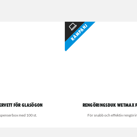
Kampanj
ervett för glasögon
Rengöringsduk Wetmax 
spenserbox med 100 st.
För snabb och effektiv rengöri