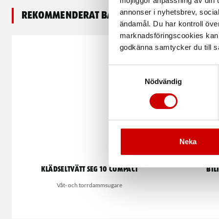
möjliggör anpassning av din u
annonser i nyhetsbrev, socia
Rekommenderat baserat på vald produkt
ändamål. Du har kontroll öve
marknadsföringscookies kan i
godkänna samtycker du till så
Samtyckesval
Nödvändig
Neka
Klädseltvätt SEG 10 Compact
Bil
Våt- och torrdammsugare