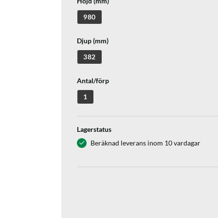
Höjd (mm)
980
Djup (mm)
382
Antal/förp
1
Lagerstatus
Beräknad leverans inom 10 vardagar