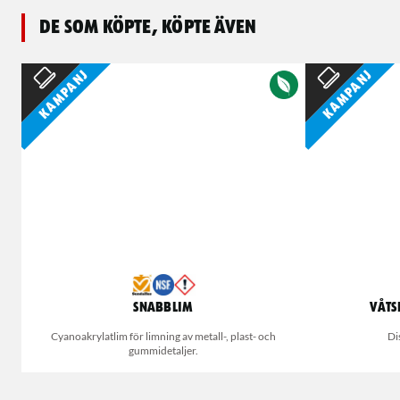
De som köpte, köpte även
Kampanj
Kampanj
Snabblim
Våts
Cyanoakrylatlim för limning av metall-, plast- och
Di
gummidetaljer.