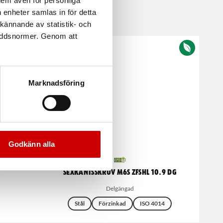
 dem även för personliga
 enheter samlas in för detta
kännande av statistik- och
kyddsnormer. Genom att
Marknadsföring
Godkänn alla
2
Sexkantsskruv M6S ZFSHL 10.9 DG
Delgängad
Stål
Förzinkad
ISO 4014