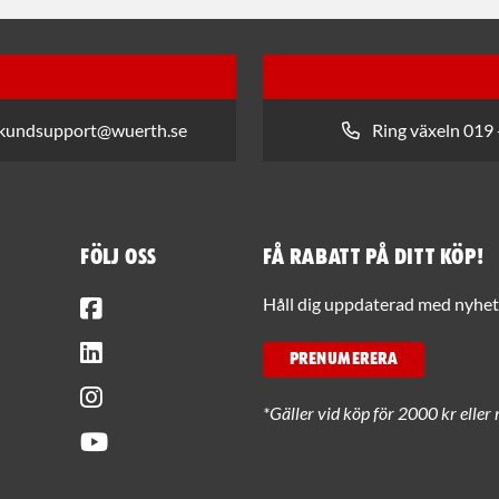
 kundsupport@wuerth.se
Ring växeln 019 
Följ oss
Få rabatt på ditt köp!
Facebook
Håll dig uppdaterad med nyhets
LinkedIn
PRENUMERERA
Instagram
*Gäller vid köp för 2000 kr eller 
Youtube