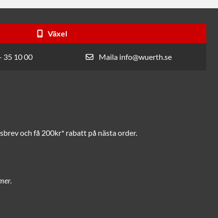
Växel
- 35 10 00
Maila info@wuerth.se
brev och få 200kr* rabatt på nästa order.
mer.