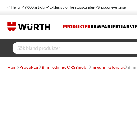
Fler än 49 000 artiklar
Exklusivt för företagskunder
Snabba leveranser
PRODUKTER
KAMPANJER
TJÄNST
Hem
Produkter
Bilinredning, ORSYmobil
Inredningsförslag
Bili