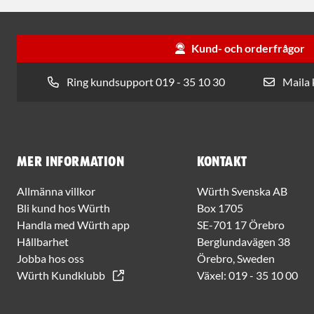
Kund- och orderfrågor
Ring kundsupport 019 - 35 10 30
Maila
Mer information
Kontakt
Allmänna villkor
Würth Svenska AB
Bli kund hos Würth
Box 1705
Handla med Würth app
SE-701 17 Örebro
Hållbarhet
Berglundavägen 38
Jobba hos oss
Örebro, Sweden
Würth Kundklubb
Växel:
019 - 35 10 00