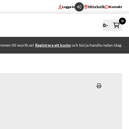
Logga in
Hitta butik
Kontakt
0
0
:-
mmen till wurth.se!
Registrera ett konto
och börja handla redan idag.