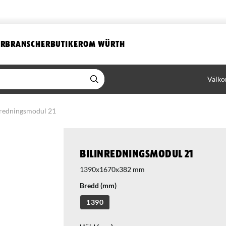
ER
BRANSCHER
BUTIKER
OM WÜRTH
Välko
nredningsmodul 21
Bilinredningsmodul 21
1390x1670x382 mm
Bredd (mm)
1390