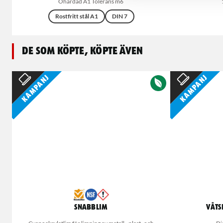
Ohärdad A1 Tolerans m6
Rostfritt stål A1
DIN 7
De som köpte, köpte även
Kampanj
Kampanj
Snabblim
Våts