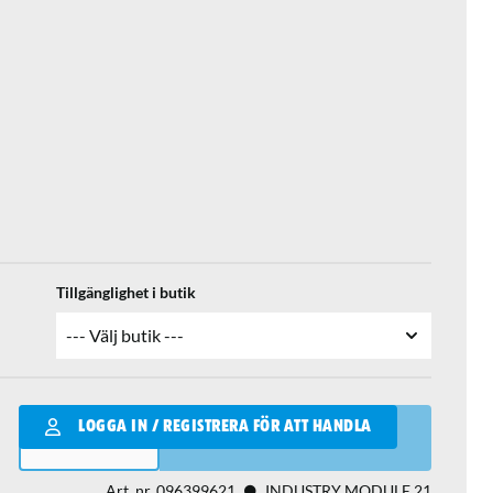
Tillgänglighet i butik
Qantity
LOGGA IN / REGISTRERA FÖR ATT HANDLA
LÄGG I VARUKORGEN
Art. nr.
096399621
INDUSTRY MODULE 21