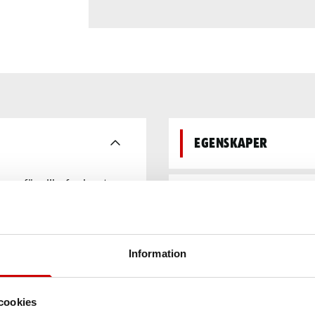
Egenskaper
ssar för olika fordonstyper
mm och höghållfast
Teknisk data
varing av verktyg och
 golvmontagekit för enkel
onstruktionen är den enkel
Information
cookies