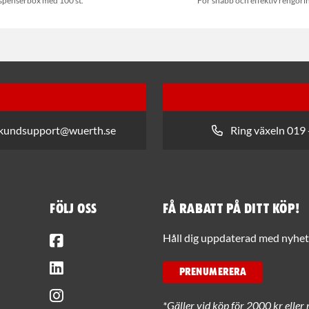
spenserbox med 100 st.
För snabb och effektiv rengöri
 kundsupport@wuerth.se
Ring växeln 019 
Följ oss
Få rabatt på ditt köp!
Facebook
Håll dig uppdaterad med nyhets
LinkedIn
PRENUMERERA
Instagram
*Gäller vid köp för 2000 kr eller 