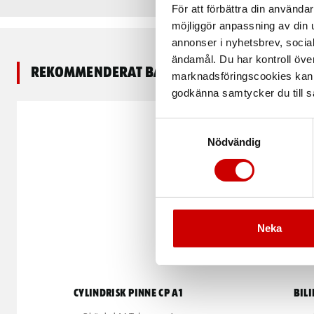
För att förbättra din använd
möjliggör anpassning av din u
annonser i nyhetsbrev, socia
ändamål. Du har kontroll öve
Rekommenderat baserat på vald produkt
marknadsföringscookies kan i
godkänna samtycker du till så
Samtyckesval
Nödvändig
Neka
Cylindrisk Pinne CP A1
Bil