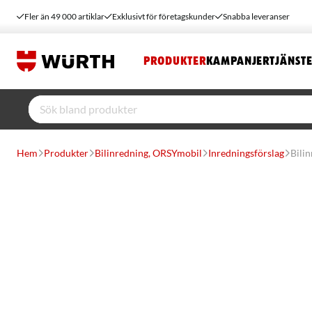
Fler än 49 000 artiklar
Exklusivt för företagskunder
Snabba leveranser
PRODUKTER
KAMPANJER
TJÄNST
Hem
Produkter
Bilinredning, ORSYmobil
Inredningsförslag
Bili