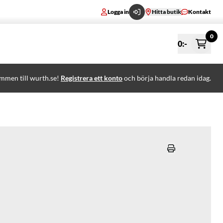
Logga in
Hitta butik
Kontakt
0
0
:-
mmen till wurth.se!
Registrera ett konto
och börja handla redan idag.