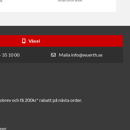
ng
Smalt utförande
Växel
- 35 10 00
Maila info@wuerth.se
brev och få 200kr* rabatt på nästa order.
mer.