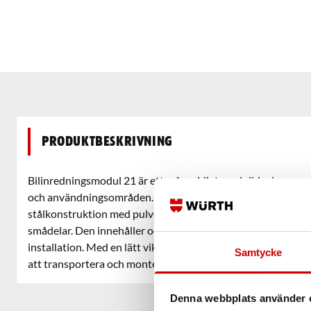
Produktbeskrivning
Bilinredningsmodul 21 är ett mångsidigt modulblock som pa
och användningsområden. Med en höjd på 1390x1670x382 
stålkonstruktion med pulverbeläggning, ger den optimal för
smådelar. Den innehåller också halkfria mattor och sid- och
installation. Med en lätt vikt tack vare aluminium och stålk
Samtycke
att transportera och montera.
Denna webbplats använder 