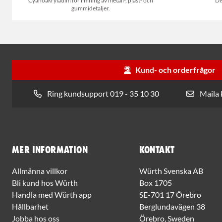
Cyanoakrylatlim för limning av metall-, plast- och
Di
gummidetaljer.
Kund- och orderfrågor
Ring kundsupport 019 - 35 10 30
Maila
Mer information
Kontakt
Allmänna villkor
Würth Svenska AB
Bli kund hos Würth
Box 1705
Handla med Würth app
SE-701 17 Örebro
Hållbarhet
Berglundavägen 38
Jobba hos oss
Örebro, Sweden