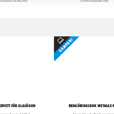
1390x1670x382 mm
1390x1400x382 mm
Kampanj
ervett för glasögon
Rengöringsduk Wetmax 