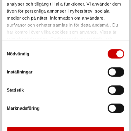
analyser och tillgång till alla funktioner. Vi använder dem
Snabbt och enkelt system för att
reparera stenskott i vindruta
även för personliga annonser i nyhetsbrev, sociala
medier och på nätet. Information om användare,
surfvanor och enheter samlas in för detta ändamål. Du
har kontroll över vilka cookies som används. Vissa är
tekniskt nödvändiga. Godkännande av statistik- och
marknadsföringscookies kan innebära dataöverföring till
Samtyckesval
länder utanför EU med olika dataskyddsnormer. Genom
Nödvändig
att godkänna samtycker du till sådana överföringar. Läs
vår Integritetspolicy för mer information.
Bilinredningsmodul 2
Klädseltvätt SEG 10
Inställningar
Compact
1390x980x382 mm
Våt- och torrdammsugare
Statistik
De som köpte, köpte även
Marknadsföring
Kampanj