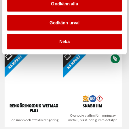
Godkänn alla
Godkänn urval
Våtservett för glasögon
Stålborste
Neka
Dispenserbox med 100 st.
Smalt utförande
Kampanj
Kampanj
Rengöringsduk Wetmax
Snabblim
Plus
Cyanoakrylatlim för limning av
För snabb och effektiv rengöring
metall-, plast- och gummidetaljer.