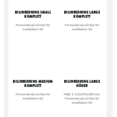
Bilinredning small
Bilinredning large
komplett
komplett
Förmonterad och klar för
Förmonterad och klar för
installation i bil
installation i bil
Bilinredning medium
Bilinredning large
komplett
höger
Förmonterad och klar för
Mått: 1.112x950x380 mm.
installation i bil
Förmonterad och klar för
installation i bil