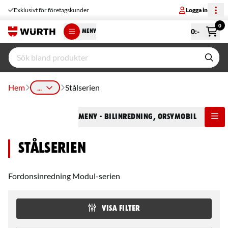
Exklusivt för företagskunder
Logga in
0
0
:-
MENY
Hem
...
Stålserien
Meny
- Bilinredning, ORSYmobil
Stålserien
Fordonsinredning Modul-serien
VISA FILTER