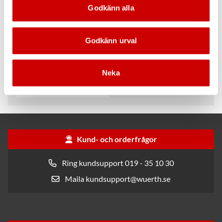
Godkänn alla
Godkänn urval
Bilinredning medium
vänster fram
Mått: 834x980x382 mm.
Neka
Förmonterad och klar för
installation i bil
Kund- och orderfrågor
Ring kundsupport 019 - 35 10 30
Maila kundsupport@wuerth.se