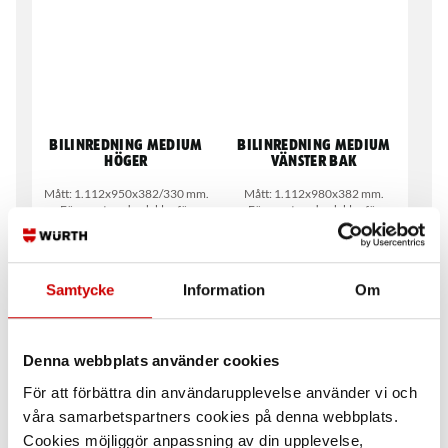
Bilinredning medium
Bilinredning medium
höger
vänster bak
Mått: 1.112x950x382/330 mm.
Mått: 1.112x980x382 mm.
Förmonterad och klar för
Förmonterad och klar för
installation i bil
installation i bil
Samtycke
Information
Om
Denna webbplats använder cookies
För att förbättra din användarupplevelse använder vi och
våra samarbetspartners cookies på denna webbplats.
Bilinredning small
Bilinredning large
Cookies möjliggör anpassning av din upplevelse,
vänster
vänster bak