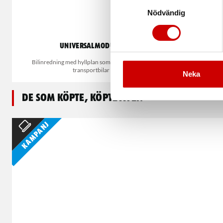
Samtyckesval
Nödvändig
Universalmodul 1
Bilin
Bilinredning med hyllplan som passar de flesta
Mått: 1.112x950x
transportbilar
Neka
De som köpte, köpte även
Kampanj