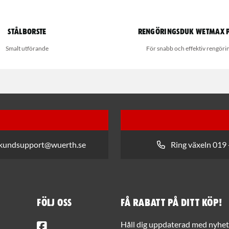
Stålborste
Rengöringsduk Wetmax 
Smalt utförande
För snabb och effektiv rengöri
 kundsupport@wuerth.se
Ring växeln 019 
Följ oss
Få rabatt på ditt köp!
Facebook
Håll dig uppdaterad med nyhets