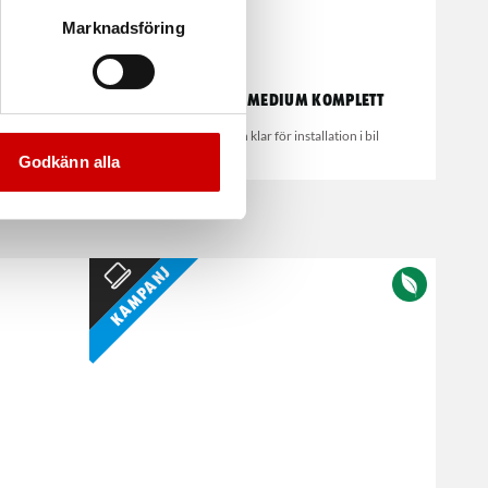
Marknadsföring
er
Bilinredning medium komplett
ch klar för
Förmonterad och klar för installation i bil
Godkänn alla
Kampanj