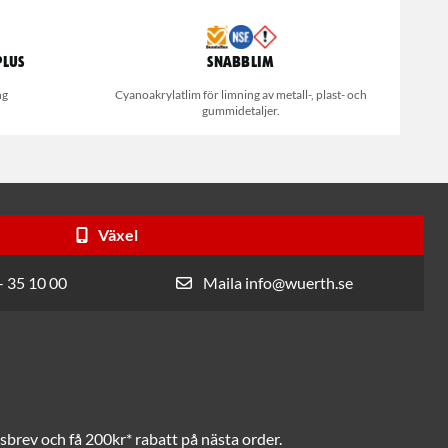
Plus
Snabblim
ng
Cyanoakrylatlim för limning av metall-, plast- och
gummidetaljer.
Växel
- 35 10 00
Maila info@wuerth.se
brev och få 200kr* rabatt på nästa order.