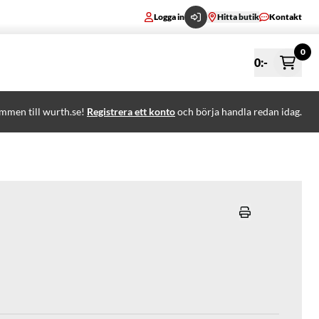
Logga in
Hitta butik
Kontakt
0
0
:-
mmen till wurth.se!
Registrera ett konto
och börja handla redan idag.