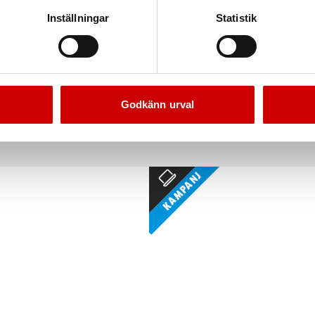
Inställningar
Statistik
redning medium höger
Bilinredning large hög
382/330 mm. Förmonterad och klar för
Mått: 1.112x950x380 mm. Förmonterad o
installation i bil
installation i bil
Godkänn urval
Kampanj