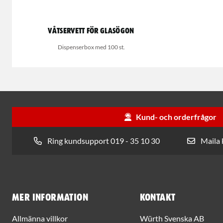
Våtservett för glasögon
Dispenserbox med 100 st.
Kund- och orderfrågor
Ring kundsupport 019 - 35 10 30
Maila
Mer information
Kontakt
Allmänna villkor
Würth Svenska AB