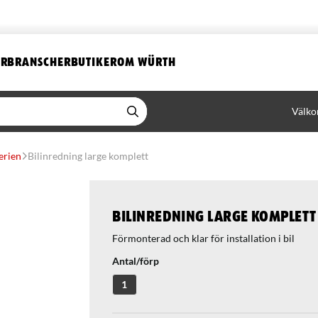
ER
BRANSCHER
BUTIKER
OM WÜRTH
Välko
erien
Bilinredning large komplett
Bilinredning large komplett
Förmonterad och klar för installation i bil
Antal/förp
1