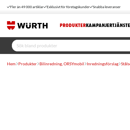
Fler än 49 000 artiklar
Exklusivt för företagskunder
Snabba leveranser
PRODUKTER
KAMPANJER
TJÄNST
Hem
Produkter
Bilinredning, ORSYmobil
Inredningsförslag
Ståls