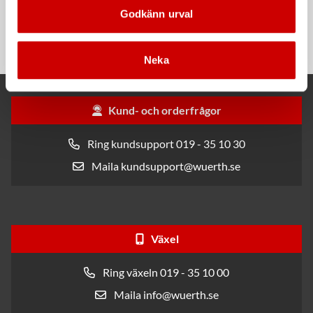
Cyanoakrylatlim för limning av
Livsmedelsgodkänd. Snabb
Godkänn urval
metall-, plast- och gummidetaljer.
härdningstid 90 sek. Godkänd av
Svensk Bilplastteknik.
Neka
Kund- och orderfrågor
Ring kundsupport 019 - 35 10 30
Maila kundsupport@wuerth.se
Växel
Ring växeln 019 - 35 10 00
Maila info@wuerth.se