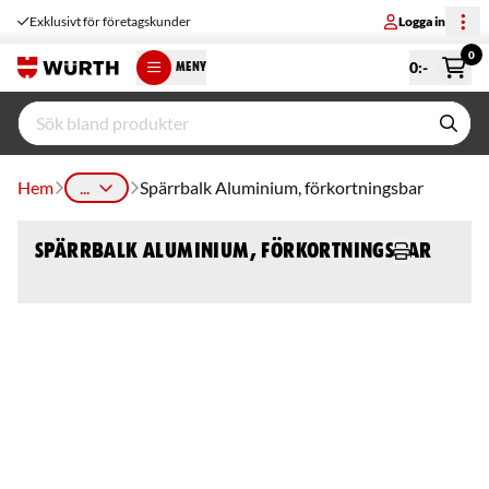
Exklusivt för företagskunder
Logga in
0
0
:-
MENY
Hem
...
Spärrbalk Aluminium, förkortningsbar
Spärrbalk Aluminium, förkortningsbar