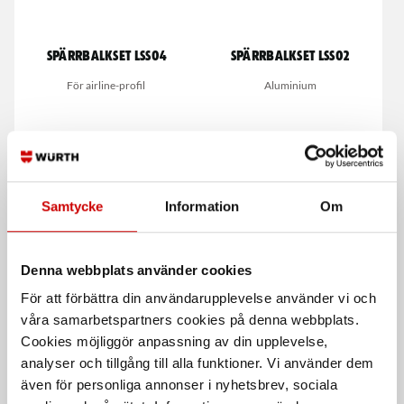
Spärrbalkset LSS04
Spärrbalkset LSS02
För airline-profil
Aluminium
Samtycke
Information
Om
Denna webbplats använder cookies
Förvaringshylla
Bitsspärrnyckel 1/4" ink
hörnsektion
bits
För att förbättra din användarupplevelse använder vi och
våra samarbetspartners cookies på denna webbplats.
10 st hyllor
8 delar
Cookies möjliggör anpassning av din upplevelse,
analyser och tillgång till alla funktioner. Vi använder dem
De som köpte, köpte även
även för personliga annonser i nyhetsbrev, sociala