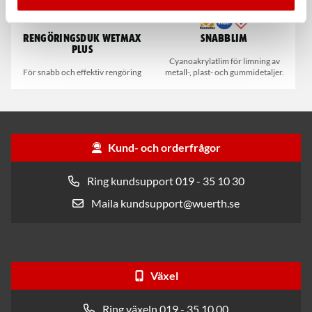
Rengöringsduk Wetmax
Snabblim
Plus
Cyanoakrylatlim för limning av
För snabb och effektiv rengöring
metall-, plast- och gummidetaljer.
Kund- och orderfrågor
Ring kundsupport 019 - 35 10 30
Maila kundsupport@wuerth.se
Växel
Ring växeln 019 - 35 10 00