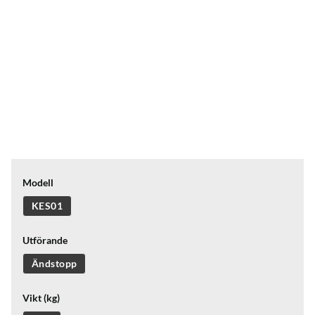
Modell
KES01
Utförande
Ändstopp
Vikt (kg)