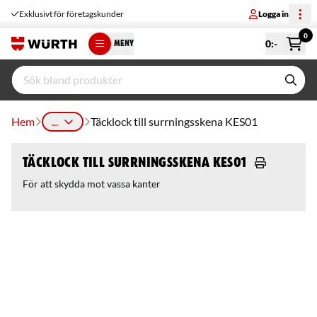
Exklusivt för företagskunder
Logga in
0
0
:-
MENY
Hem
...
Täcklock till surrningsskena KES01
Täcklock till surrningsskena KES01
För att skydda mot vassa kanter