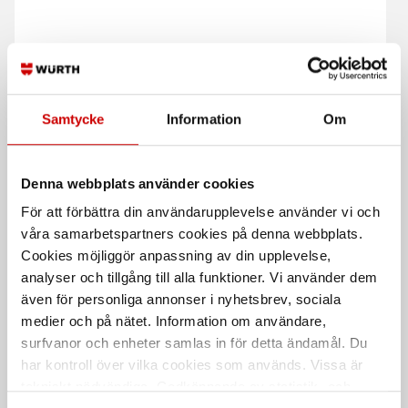
Samtycke
Information
Om
Ändplastkåpa AKZSC
Ändplastkåpa T.ZSB
Skyddar mot vassa kanter.
För att skydda mot vassa kanter
Denna webbplats använder cookies
För att förbättra din användarupplevelse använder vi och
våra samarbetspartners cookies på denna webbplats.
Cookies möjliggör anpassning av din upplevelse,
analyser och tillgång till alla funktioner. Vi använder dem
även för personliga annonser i nyhetsbrev, sociala
medier och på nätet. Information om användare,
surfvanor och enheter samlas in för detta ändamål. Du
Täcklock till
Ändplastkåpa AKZSF
surrningsskena AKZSA
har kontroll över vilka cookies som används. Vissa är
Skyddar mot vassa kanter.
tekniskt nödvändiga. Godkännande av statistik- och
För att skydda mot vassa kanter