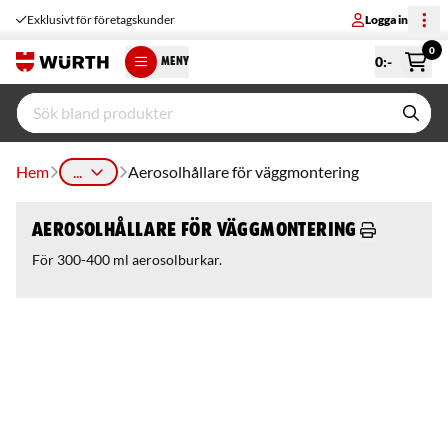
Exklusivt för företagskunder
Logga in
0
0
:-
MENY
Hem
...
Aerosolhållare för väggmontering
Aerosolhållare för väggmontering
För 300-400 ml aerosolburkar.