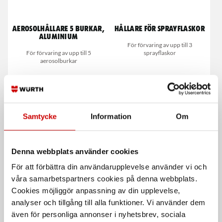
Aerosolhållare 5 burkar,
Hållare för Sprayflaskor
aluminium
För förvaring av upp till 3
För förvaring av upp till 5
sprayflaskor
aerosolburkar
Samtycke
Information
Om
Denna webbplats använder cookies
Aerosolhållare 12 flaskor
Skafthållare
För att förbättra din användarupplevelse använder vi och
våra samarbetspartners cookies på denna webbplats.
För flaskor med max diameter på 67
För enkel och säker lagring av t.ex.
mm
spadar och skyfflar
Cookies möjliggör anpassning av din upplevelse,
analyser och tillgång till alla funktioner. Vi använder dem
även för personliga annonser i nyhetsbrev, sociala
De som köpte, köpte även