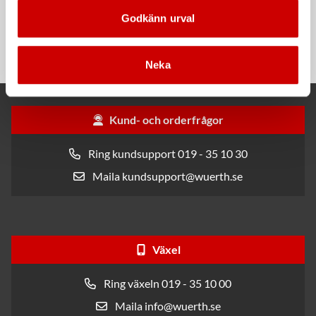
Rengöringsduk Wetmax
Snabblim
Godkänn urval
Plus
Cyanoakrylatlim för limning av
För snabb och effektiv rengöring
metall-, plast- och gummidetaljer.
Neka
Kund- och orderfrågor
Ring kundsupport 019 - 35 10 30
Maila kundsupport@wuerth.se
Växel
Ring växeln 019 - 35 10 00
Maila info@wuerth.se