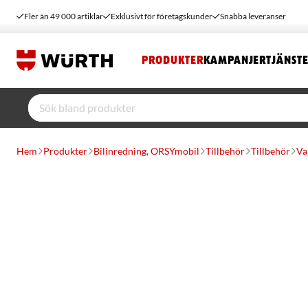
Fler än 49 000 artiklar
Exklusivt för företagskunder
Snabba leveranser
PRODUKTER
KAMPANJER
TJÄNST
Hem
Produkter
Bilinredning, ORSYmobil
Tillbehör
Tillbehör
Va