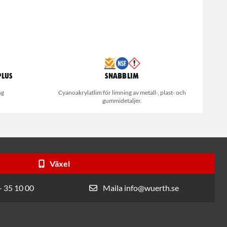
Plus
Snabblim
ng
Cyanoakrylatlim för limning av metall-, plast- och
gummidetaljer.
Växel
- 35 10 00
Maila info@wuerth.se