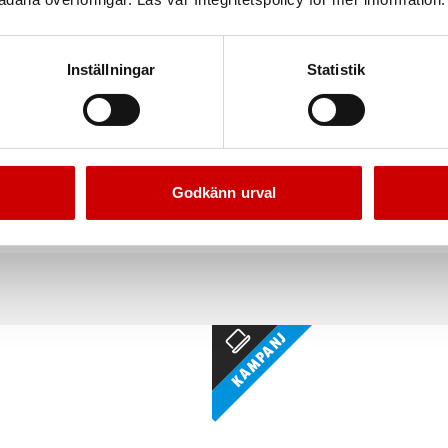
Inställningar
Statistik
Godkänn urval
arningskon PH72
Aluminiumavdelare
Ihopfällbar med fäste
För uppdelning av utdragslådo
Kampanj