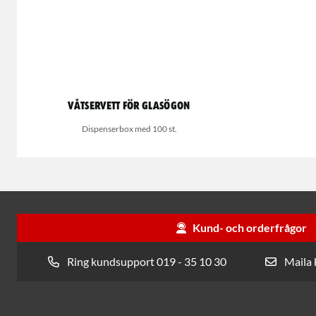
Våtservett för glasögon
Dispenserbox med 100 st.
Kund- och orderfrågor
Ring kundsupport 019 - 35 10 30
Maila