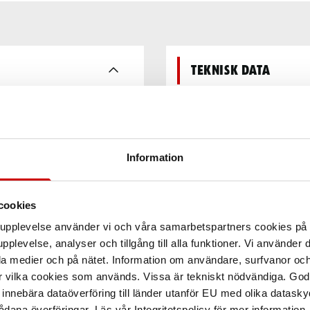
Teknisk data
xiderad alumi
Information
cookies
arupplevelse använder vi och våra samarbetspartners cookies p
pplevelse, analyser och tillgång till alla funktioner. Vi använder
la medier och på nätet. Information om användare, surfvanor och
r vilka cookies som används. Vissa är tekniskt nödvändiga. God
nnebära dataöverföring till länder utanför EU med olika datas
dana överföringar. Läs vår Integritetspolicy för mer information.