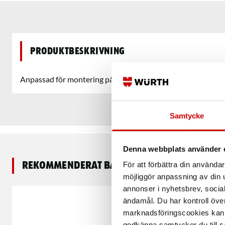
Produktbeskrivning
Anpassad för montering på bilinredning. Fästet är av anodo
Samtycke
Denna webbplats använder 
Rekommenderat baserat på vald produkt
För att förbättra din använd
möjliggör anpassning av din u
annonser i nyhetsbrev, socia
ändamål. Du har kontroll öve
marknadsföringscookies kan i
godkänna samtycker du till så