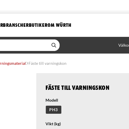
ER
BRANSCHER
BUTIKER
OM WÜRTH
Välko
rningsmaterial
Fäste till varningskon
Fäste till varningskon
Modell
PH3
Vikt (kg)