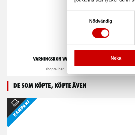
Samtyckesval
Nödvändig
Neka
Varningskon WM001
V
Ihopfällbar
De som köpte, köpte även
Kampanj