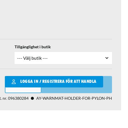
Tillgänglighet i butik
Qantity
LOGGA IN / REGISTRERA FÖR ATT HANDLA
LÄGG I VARUKORGEN
. nr.
096380284
AY-WARNMAT-HOLDER-FOR-PYLON-PH