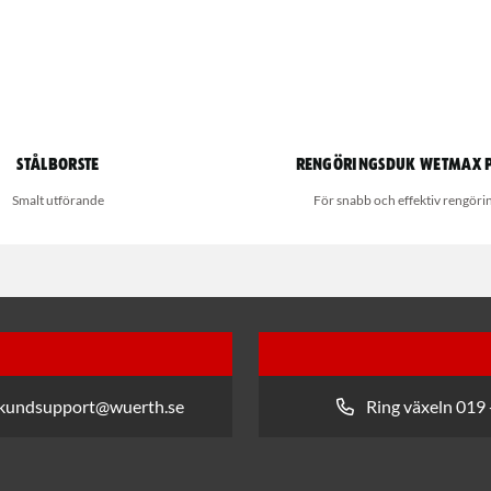
Stålborste
Rengöringsduk Wetmax 
Smalt utförande
För snabb och effektiv rengöri
 kundsupport@wuerth.se
Ring växeln 019 