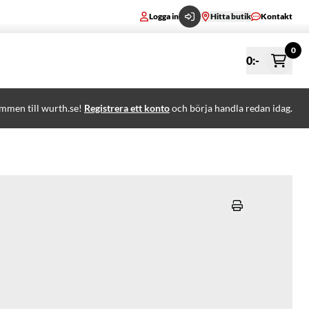
Logga in
Hitta butik
Kontakt
0
0
:-
mmen till wurth.se!
Registrera ett konto
och börja handla redan idag.