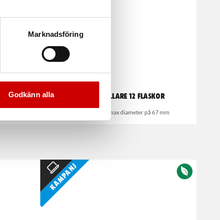
Marknadsföring
Godkänn alla
Aerosolhållare 12 flaskor
r
För flaskor med max diameter på 67 mm
Kampanj