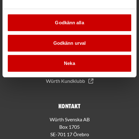
*Gäller vid köp för 2000 kr eller mer.
Godkänn alla
Mer information
Godkänn urval
Allmänna villkor
Bli kund hos Würth
Handla med Würth app
Neka
Hållbarhet
Jobba hos oss
Würth Kundklubb
Kontakt
Würth Svenska AB
Box 1705
SE-701 17 Örebro