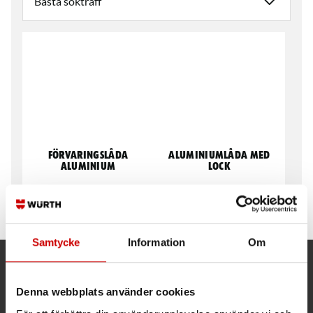
Förvaringslåda
Aluminiumlåda med
Aluminium
lock
Korrosion-, väder- och
Flera storlekar
temperaturbeständig
Samtycke
Information
Om
Kund- och orderfrågor
Denna webbplats använder cookies
Ring kundsupport 019 - 35 10 30