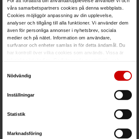
För att förbättra din användarupplevelse använder vi och
våra samarbetspartners cookies på denna webbplats.
Maila kundsupport@wuerth.se
Cookies möjliggör anpassning av din upplevelse,
analyser och tillgång till alla funktioner. Vi använder dem
även för personliga annonser i nyhetsbrev, sociala
medier och på nätet. Information om användare,
Växel
surfvanor och enheter samlas in för detta ändamål. Du
har kontroll över vilka cookies som används. Vissa är
Ring växeln 019 - 35 10 00
tekniskt nödvändiga. Godkännande av statistik- och
Maila info@wuerth.se
marknadsföringscookies kan innebära dataöverföring till
Samtyckesval
länder utanför EU med olika dataskyddsnormer. Genom
Nödvändig
att godkänna samtycker du till sådana överföringar. Läs
vår Integritetspolicy för mer information.
Få rabatt på ditt köp!
Inställningar
Håll dig uppdaterad med nyhetsbrev och få 200kr* rabatt på
nästa order.
Statistik
PRENUMERERA
Marknadsföring