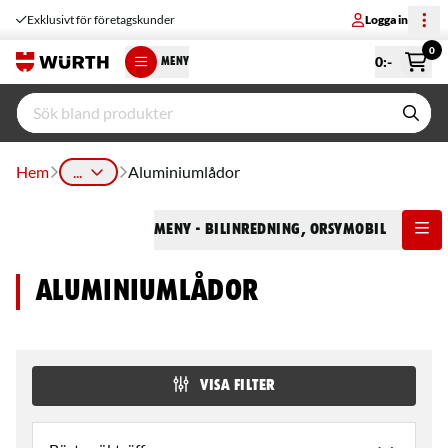
Exklusivt för företagskunder
Logga in
0
0
:-
MENY
Hem
...
Aluminiumlådor
Meny
- Bilinredning, ORSYmobil
Aluminiumlådor
VISA FILTER