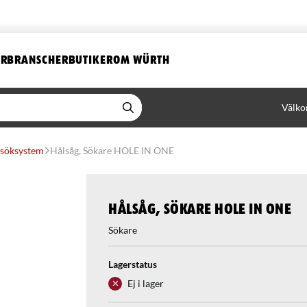
ER
BRANSCHER
BUTIKER
OM WÜRTH
Välko
söksystem
Hålsåg, Sökare HOLE IN ONE
Hålsåg, Sökare HOLE IN ONE
Sökare
Lagerstatus
Ej i lager