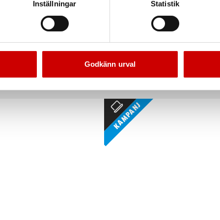
Inställningar
Statistik
g HIO Dosinsats 1 1/2
Hålsåg HSS bimetall Long
Dosinsats 1 1/2
För alla typer av stål
Godkänn urval
Kampanj