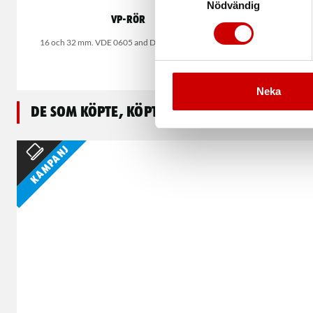
Nödvändig
VP-rör
Hålså
16 och 32 mm. VDE 0605 and DIN EN 61386-21
Neka
De som köpte, köpte även
Kampanj