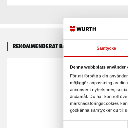
Rekommenderat baserat på vald produkt
Samtycke
Denna webbplats använder 
För att förbättra din använd
möjliggör anpassning av din u
annonser i nyhetsbrev, socia
ändamål. Du har kontroll öve
marknadsföringscookies kan i
godkänna samtycker du till så
Samtyckesval