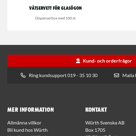
Våtservett för glasögon
Dispenserbox med 100 st.
Kund- och orderfrågor
Ring kundsupport 019 - 35 10 30
Maila
Mer information
Kontakt
Allmänna villkor
Würth Svenska AB
Bli kund hos Würth
Box 1705