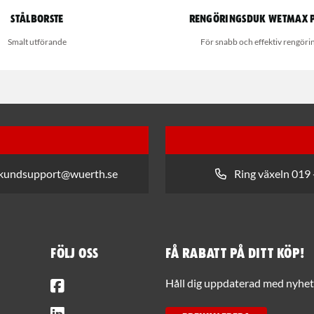
Stålborste
Rengöringsduk Wetmax 
Smalt utförande
För snabb och effektiv rengöri
 kundsupport@wuerth.se
Ring växeln 019 
Följ oss
Få rabatt på ditt köp!
Facebook
Håll dig uppdaterad med nyhets
LinkedIn