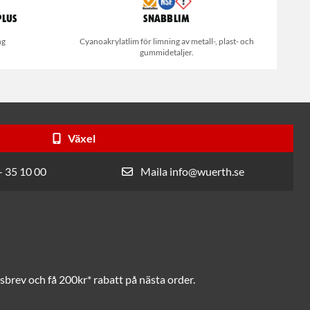
Plus
Snabblim
ng
Cyanoakrylatlim för limning av metall-, plast- och
gummidetaljer.
Växel
- 35 10 00
Maila info@wuerth.se
brev och få 200kr* rabatt på nästa order.