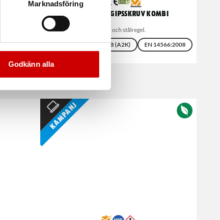
Marknadsföring
life
Rakbandad gipsskruv Kombi
För trä- och stålregel.
Stål
Förzinkad FZB (A2K)
EN 14566:2008
Godkänn alla
Kampanj