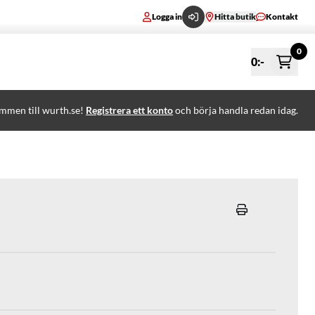
Logga in
Hitta butik
Kontakt
0
0
:-
mmen till wurth.se!
Registrera ett konto
och börja handla redan idag.