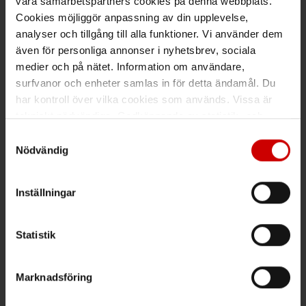
våra samarbetspartners cookies på denna webbplats.
Cookies möjliggör anpassning av din upplevelse,
analyser och tillgång till alla funktioner. Vi använder dem
även för personliga annonser i nyhetsbrev, sociala
Växel
medier och på nätet. Information om användare,
surfvanor och enheter samlas in för detta ändamål. Du
Ring växeln 019 - 35 10 00
har kontroll över vilka cookies som används. Vissa är
Maila info@wuerth.se
tekniskt nödvändiga. Godkännande av statistik- och
marknadsföringscookies kan innebära dataöverföring till
Samtyckesval
länder utanför EU med olika dataskyddsnormer. Genom
Nödvändig
att godkänna samtycker du till sådana överföringar. Läs
Få rabatt på ditt köp!
vår Integritetspolicy för mer information.
Inställningar
Håll dig uppdaterad med nyhetsbrev och få 200kr* rabatt på
nästa order.
Statistik
PRENUMERERA
Marknadsföring
*Gäller vid köp för 2000 kr eller mer.