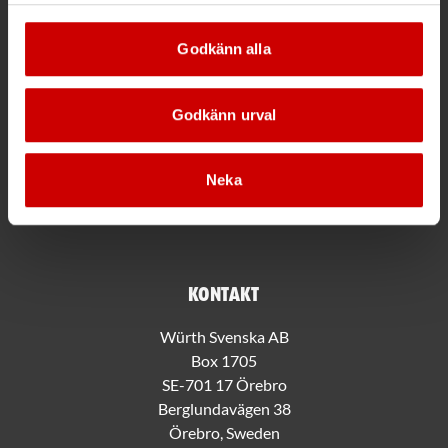
Godkänn alla
Mer information
Allmänna villkor
Godkänn urval
Bli kund hos Würth
Handla med Würth app
Hållbarhet
Neka
Jobba hos oss
Würth Kundklubb
Kontakt
Würth Svenska AB
Box 1705
SE-701 17 Örebro
Berglundavägen 38
Örebro, Sweden