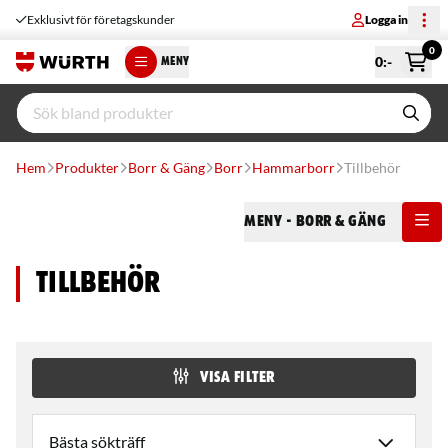
Exklusivt för företagskunder
Logga in
0
0
:-
MENY
Hem
Produkter
Borr & Gäng
Borr
Hammarborr
Tillbehör
Meny
- Borr & Gäng
Tillbehör
VISA FILTER