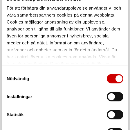
DIN 338
För att förbättra din användarupplevelse använder vi och
våra samarbetspartners cookies på denna webbplats.
De som köpte, köpte även
Cookies möjliggör anpassning av din upplevelse,
analyser och tillgång till alla funktioner. Vi använder dem
även för personliga annonser i nyhetsbrev, sociala
Kampanj
medier och på nätet. Information om användare,
surfvanor och enheter samlas in för detta ändamål. Du
har kontroll över vilka cookies som används. Vissa är
tekniskt nödvändiga. Godkännande av statistik- och
marknadsföringscookies kan innebära dataöverföring till
Samtyckesval
länder utanför EU med olika dataskyddsnormer. Genom
Nödvändig
att godkänna samtycker du till sådana överföringar. Läs
Våtservett för glasögon
Stålborste
vår Integritetspolicy för mer information.
Dispenserbox med 100 st.
Smalt utförande
Inställningar
Kampanj
Kampanj
Statistik