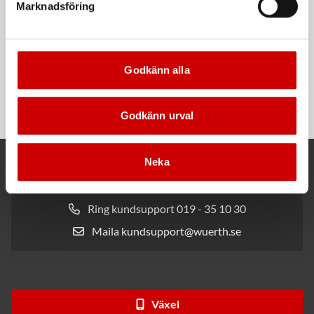
Marknadsföring
Rengöringsduk Wetmax
Snabblim
Godkänn alla
Plus
Cyanoakrylatlim för limning av
För snabb och effektiv rengöring
metall-, plast- och gummidetaljer.
Godkänn urval
Neka
Kund- och orderfrågor
Ring kundsupport 019 - 35 10 30
Maila kundsupport@wuerth.se
Växel