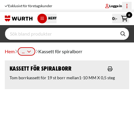
Exklusivt för företagskunder
Logga in
0
0
:-
MENY
Hem
...
Kassett för spiralborr
Kassett för spiralborr
Tom borrkassett för 19 st borr mellan1-10 MM X 0,5 steg