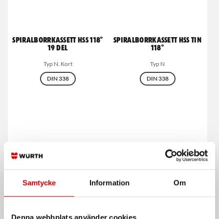
Spiralborrkassett HSS 118°
Spiralborrkassett HSS TIN
19 del
118°
Typ N. Kort
Typ N
DIN 338
DIN 338
Samtycke
Information
Om
Spiralborr MFD Speed
Tom kassett för
spiralborr 25 delar
HSS-Co 135° spetsvinkel
1.0 - 13.0 mm / 0,5 mm steg
Denna webbplats använder cookies