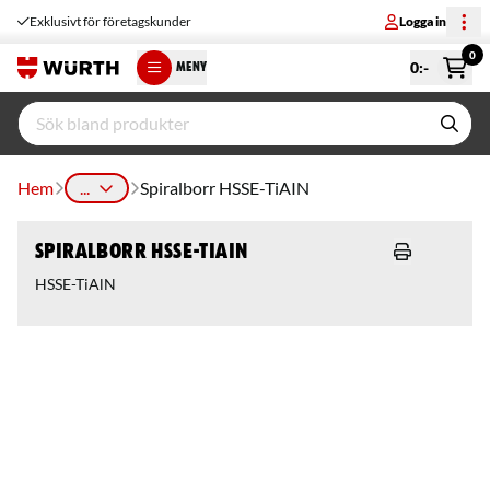
Exklusivt för företagskunder
Logga in
0
0
:-
MENY
Hem
...
Spiralborr HSSE-TiAIN
Spiralborr HSSE-TiAIN
HSSE-TiAlN