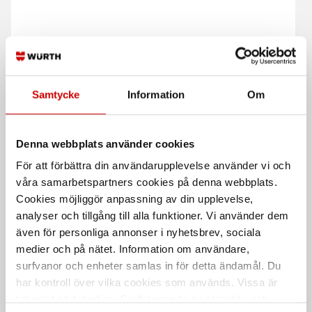
Spiralborr hardox
Spiralborr HSS lång
magma
Typ N, 118° spetsvinkel. Lång.
HSCo8, 135° spetsvinkel
DIN 340
Samtycke
Information
Om
Denna webbplats använder cookies
För att förbättra din användarupplevelse använder vi och
våra samarbetspartners cookies på denna webbplats.
Cookies möjliggör anpassning av din upplevelse,
analyser och tillgång till alla funktioner. Vi använder dem
även för personliga annonser i nyhetsbrev, sociala
medier och på nätet. Information om användare,
Spiralborr Smart Step
Spiralborr CV HSS
Lång
surfvanor och enheter samlas in för detta ändamål. Du
Typ N, 118° spetsvinkel. Långt skaft.
har kontroll över vilka cookies som används. Vissa är
HSS, Smart Step-spets, DIN1869 R2
DIN 340
tekniskt nödvändiga. Godkännande av statistik- och