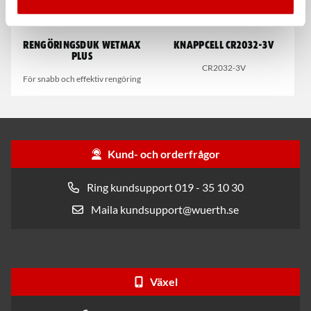
Rengöringsduk Wetmax
Knappcell CR2032-3V
Plus
CR2032-3V
För snabb och effektiv rengöring
Kund- och orderfrågor
Ring kundsupport 019 - 35 10 30
Maila kundsupport@wuerth.se
Växel