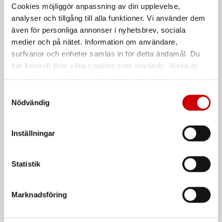
Typ N. Kort
Typ N
Cookies möjliggör anpassning av din upplevelse,
DIN 338
DIN 338
analyser och tillgång till alla funktioner. Vi använder dem
även för personliga annonser i nyhetsbrev, sociala
medier och på nätet. Information om användare,
surfvanor och enheter samlas in för detta ändamål. Du
har kontroll över vilka cookies som används. Vissa är
tekniskt nödvändiga. Godkännande av statistik- och
marknadsföringscookies kan innebära dataöverföring till
Samtyckesval
länder utanför EU med olika dataskyddsnormer. Genom
Nödvändig
att godkänna samtycker du till sådana överföringar. Läs
vår Integritetspolicy för mer information.
Spiralborrkassett HSS-R
Klädseltvätt SEG 10
Inställningar
Compact
Typ N. 118° spetsvinkel.
Våt- och torrdammsugare
DIN 338
Statistik
De som köpte, köpte även
Marknadsföring