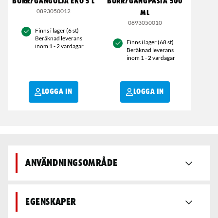
BORR/GÄNGOLJA EKO 5 L
BORR/GÄNGPASTA 500
0893050012
ML
0893050010
Finns i lager (6 st)
Beräknad leverans
Finns i lager (68 st)
inom 1 - 2 vardagar
Beräknad leverans
inom 1 - 2 vardagar
LOGGA IN
LOGGA IN
Användningsområde
Egenskaper