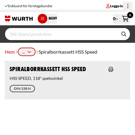
Exklusivt för företagskunder
Logga in
0
0
:-
MENY
Hem
...
Spiralborrkassett HSS Speed
Spiralborrkassett HSS Speed
HSS SPEED, 118˚ spetsvinkel
DIN 338 N