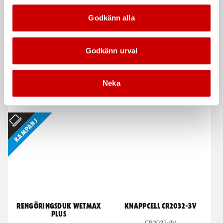
Kampanj
Godkänn alla
Godkänn urval
Neka
Våtservett för glasögon
Stålborste
Dispenserbox med 100 st.
Smalt utförande
Kampanj
Rengöringsduk Wetmax
Knappcell CR2032-3V
Plus
CR2032-3V