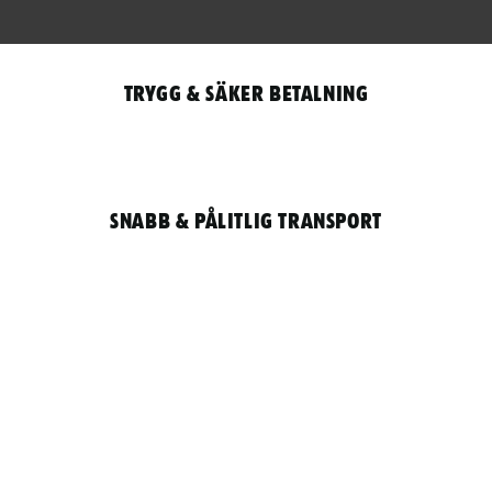
Trygg & säker betalning
Snabb & pålitlig transport
Qantity
LOGGA IN / REGISTRERA FÖR ATT HANDLA