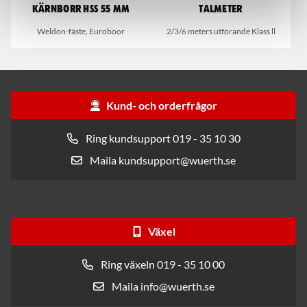
Kärnborr HSS 55 mm
Talmeter
Weldon-fäste, Euroboor
2/3/6 meters utförande Klass ll
Kund- och orderfrågor
Ring kundsupport 019 - 35 10 30
Maila kundsupport@wuerth.se
Växel
Ring växeln 019 - 35 10 00
Maila info@wuerth.se