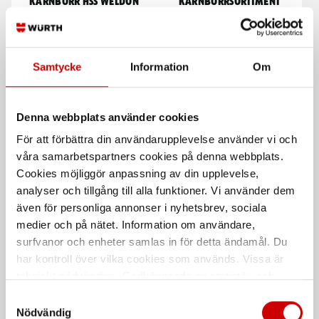
Kärnborr HSS Weldon
Kärnborrsortiment
Weldonfäste 19 mm
HSS 7 delar D12, 14, 16, 18, 20, 22
Samtycke
Information
Om
Denna webbplats använder cookies
För att förbättra din användarupplevelse använder vi och
våra samarbetspartners cookies på denna webbplats.
Cookies möjliggör anpassning av din upplevelse,
Cylindrisk pinne CPK
Magnetborrmaskin
MKB35
analyser och tillgång till alla funktioner. Vi använder dem
Härdad
även för personliga annonser i nyhetsbrev, sociala
1100 W
Stål
Obehandlad OBH
medier och på nätet. Information om användare,
DIN 6325
ISO 8734
surfvanor och enheter samlas in för detta ändamål. Du
har kontroll över vilka cookies som används. Vissa är
tekniskt nödvändiga. Godkännande av statistik- och
De som köpte, köpte även
marknadsföringscookies kan innebära dataöverföring till
Samtyckesval
länder utanför EU med olika dataskyddsnormer. Genom
Nödvändig