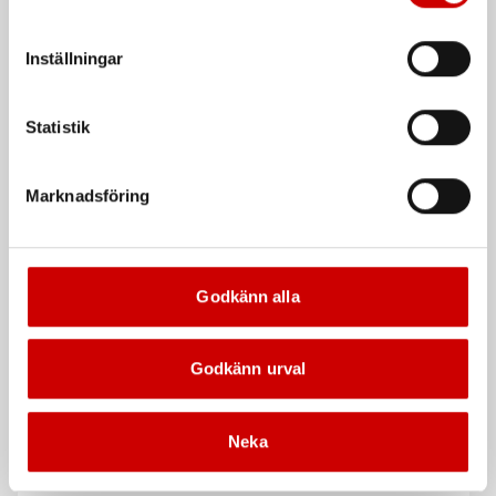
att godkänna samtycker du till sådana överföringar. Läs
vår Integritetspolicy för mer information.
Inställningar
Statistik
Marknadsföring
Spärrnyckelinsatser
Kärnborr HM TCT 55 mm
14x18, Stahlwille -
QuickRelease
Weldon-fäste, Euroboor
Stahlwille - QuickRelease
Godkänn alla
Godkänn urval
Neka