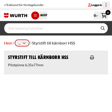
Exklusivt för företagskunder
Logga in
0
0
:-
MENY
Hem
...
Styrstift till kärnborr HSS
Styrstift till kärnborr HSS
Pilotpinne 6,35x77mm