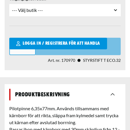
Qantity
LOGGA IN / REGISTRERA FÖR ATT HANDLA
Art. nr.
170970
STYRSTIFT T ECO.32
Produktbeskrivning
Pilotpinne 6,35x77mm. Används tillsammans med
kärnborr för att rikta, släppa fram kylmedel samt trycka
ut kärnan efter avslutad borrning.
Passar ihop med kärnborr med 30mm skärdjup från 12 -