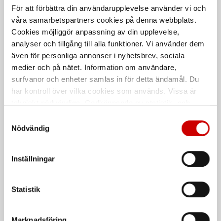
För att förbättra din användarupplevelse använder vi och
våra samarbetspartners cookies på denna webbplats.
Cookies möjliggör anpassning av din upplevelse,
analyser och tillgång till alla funktioner. Vi använder dem
även för personliga annonser i nyhetsbrev, sociala
medier och på nätet. Information om användare,
Kombinerat borr och
Stegborr Smart Step HSS
surfvanor och enheter samlas in för detta ändamål. Du
gängtappset Smart Step
Trekantskaft
har kontroll över vilka cookies som används. Vissa är
6 delar, M3-M10, HSS
tekniskt nödvändiga. Godkännande av statistik- och
marknadsföringscookies kan innebära dataöverföring till
Samtyckesval
länder utanför EU med olika dataskyddsnormer. Genom
Nödvändig
att godkänna samtycker du till sådana överföringar. Läs
vår Integritetspolicy för mer information.
Inställningar
Statistik
Clipsmejsel 7-12 mm
Stegborr Smart Step AlTiN
7-12 mm
Trekantskaft
Marknadsföring