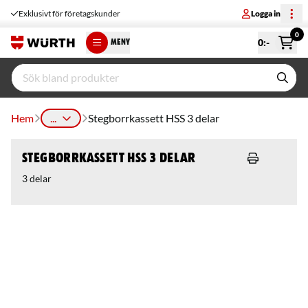
Exklusivt för företagskunder
Logga in
0
0
:-
MENY
Hem
...
Stegborrkassett HSS 3 delar
Stegborrkassett HSS 3 delar
3 delar