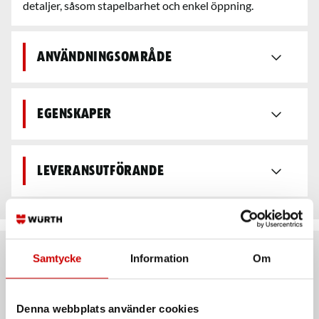
detaljer, såsom stapelbarhet och enkel öppning.
Användningsområde
Egenskaper
Leveransutförande
Samtycke
Information
Om
Rekommenderat baserat på vald produkt
Denna webbplats använder cookies