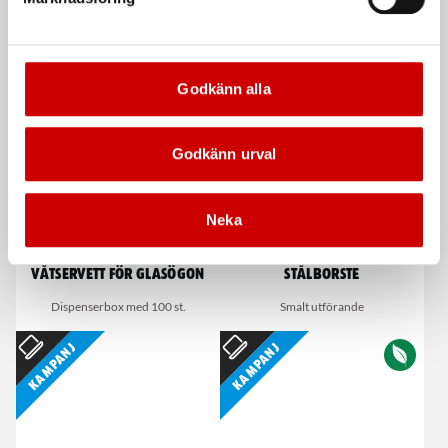
De som köpte, köpte även
Godkänn alla
Kampanj
Godkänn urval
Neka
Våtservett för glasögon
Stålborste
Dispenserbox med 100 st.
Smalt utförande
Kampanj
Kampanj