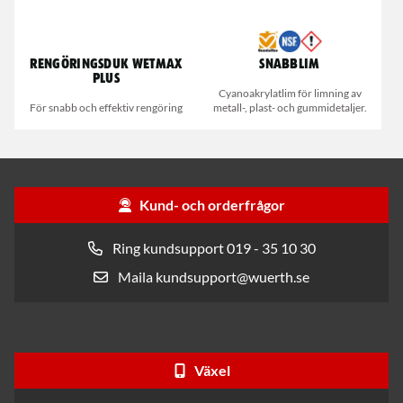
Rengöringsduk Wetmax
Snabblim
Plus
Cyanoakrylatlim för limning av
För snabb och effektiv rengöring
metall-, plast- och gummidetaljer.
Kund- och orderfrågor
Ring kundsupport 019 - 35 10 30
Maila kundsupport@wuerth.se
Växel