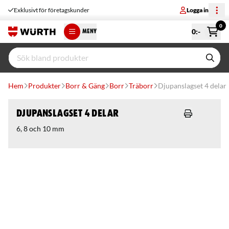
Exklusivt för företagskunder
Logga in
0
0
:-
MENY
Hem
Produkter
Borr & Gäng
Borr
Träborr
Djupanslagset 4 delar
Djupanslagset 4 delar
6, 8 och 10 mm