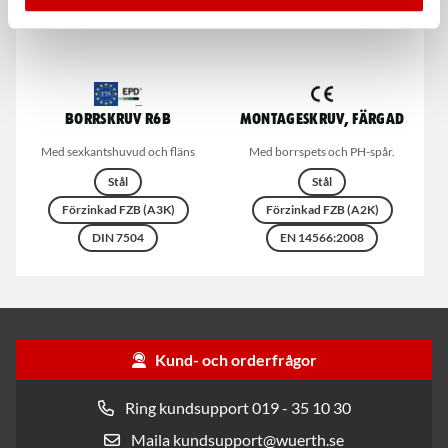
Borrskruv R6B
Montageskruv, färgad
Med sexkantshuvud och fläns
Med borrspets och PH-spår.
Stål
Stål
Förzinkad FZB (A3K)
Förzinkad FZB (A2K)
DIN 7504
EN 14566:2008
Kund- och orderfrågor
Ring kundsupport 019 - 35 10 30
Maila kundsupport@wuerth.se