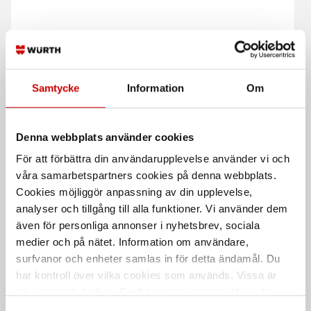
Försänkare till
Träspiralborr med
spiralborr
försänkare
Samtycke
Information
Om
För trä
Cylindriskt skaft
Denna webbplats använder cookies
För att förbättra din användarupplevelse använder vi och
våra samarbetspartners cookies på denna webbplats.
Cookies möjliggör anpassning av din upplevelse,
analyser och tillgång till alla funktioner. Vi använder dem
även för personliga annonser i nyhetsbrev, sociala
medier och på nätet. Information om användare,
Forstnerborr
Spiralborr trä Longlife &
surfvanor och enheter samlas in för detta ändamål. Du
Speed
har kontroll över vilka cookies som används. Vissa är
Kvistborr - Longlife & Speed
HSS
tekniskt nödvändiga. Godkännande av statistik- och
marknadsföringscookies kan innebära dataöverföring till