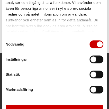
analyser och tillgång till alla funktioner. Vi använder dem
även för personliga annonser i nyhetsbrev, sociala
medier och på nätet. Information om användare,
surfvanor och enheter samlas in för detta ändamål. Du
Spiralborrkassett trä
Apapter till
har kontroll över vilka cookies som används. Vissa är
Longlife & Speed 19
träspiralborr auger
delar
tekniskt nödvändiga. Godkännande av statistik- och
SDS-fäste
marknadsföringscookies kan innebära dataöverföring till
Samtyckesval
HSS
länder utanför EU med olika dataskyddsnormer. Genom
Nödvändig
att godkänna samtycker du till sådana överföringar. Läs
vår Integritetspolicy för mer information.
Inställningar
Kund- och orderfrågor
Statistik
Ring kundsupport 019 - 35 10 30
Maila kundsupport@wuerth.se
Marknadsföring