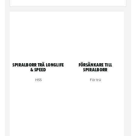
Spiralborr trä Longlife
Försänkare till
& Speed
spiralborr
HSS
För trä