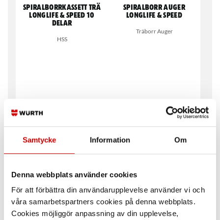
Spiralborrkassett trä
Spiralborr Auger
Longlife & Speed 10
longlife & Speed
delar
Träborr Auger
HSS
Spiralborrkassett trä
Försänkare till
Samtycke
Information
Om
Longlife & Speed 25
träspiralborr auger
delar
65, 75 och 85 mm
HSS
Denna webbplats använder cookies
För att förbättra din användarupplevelse använder vi och
våra samarbetspartners cookies på denna webbplats.
Cookies möjliggör anpassning av din upplevelse,