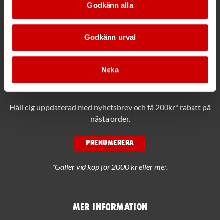
Växel
Godkänn alla
Ring växeln 019 - 35 10 00
Godkänn urval
Maila info@wuerth.se
Neka
Få rabatt på ditt köp!
Håll dig uppdaterad med nyhetsbrev och få 200kr* rabatt på
nästa order.
PRENUMERERA
*Gäller vid köp för 2000 kr eller mer.
Mer information