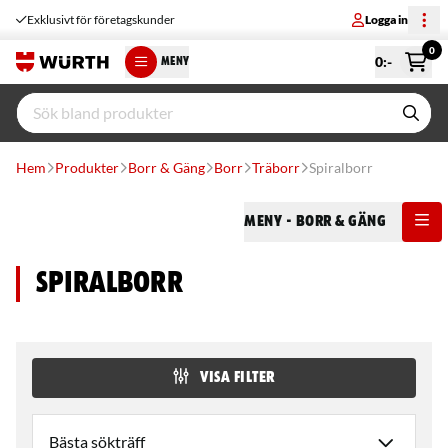
Exklusivt för företagskunder
Logga in
0
0
:-
MENY
Hem
Produkter
Borr & Gäng
Borr
Träborr
Spiralborr
Meny
- Borr & Gäng
Spiralborr
VISA FILTER