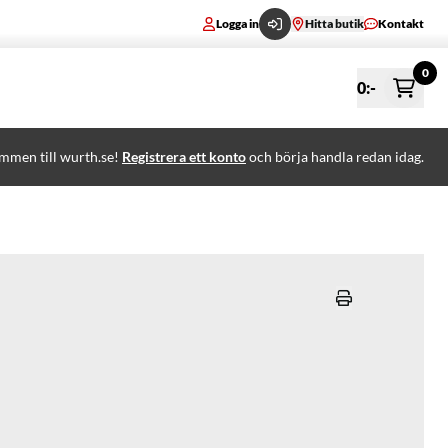
Logga in
Hitta butik
Kontakt
0
0
:-
mmen till wurth.se!
Registrera ett konto
och börja handla redan idag.