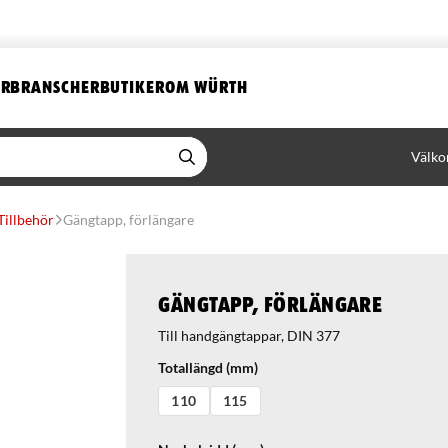
ER
BRANSCHER
BUTIKER
OM WÜRTH
Välko
Tillbehör
Gängtapp, förlängare
Gängtapp, förlängare
Till handgängtappar, DIN 377
Totallängd (mm)
110
115