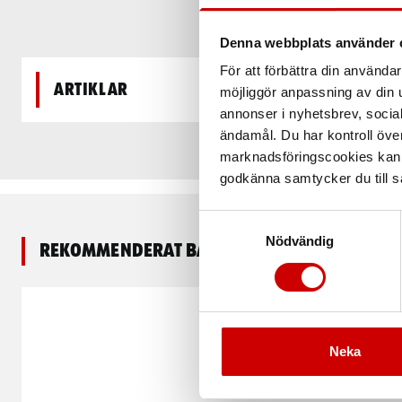
Denna webbplats använder 
För att förbättra din använd
Artiklar
möjliggör anpassning av din u
annonser i nyhetsbrev, socia
ändamål. Du har kontroll öve
marknadsföringscookies kan i
godkänna samtycker du till så
Samtyckesval
Nödvändig
Rekommenderat baserat på vald produkt
Neka