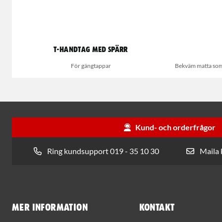
T-handtag med spärr
För gängtappar
Bekväm matta som s
Kund- och orderfrågor
Ring kundsupport 019 - 35 10 30
Maila
Mer information
Kontakt