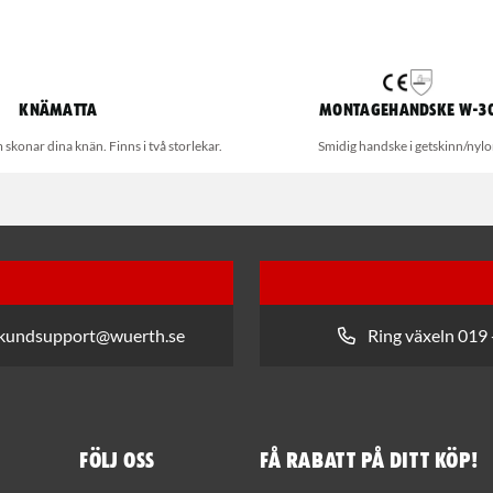
Knämatta
Montagehandske W-3
konar dina knän. Finns i två storlekar.
Smidig handske i getskinn/nyl
 kundsupport@wuerth.se
Ring växeln 019 
Följ oss
Få rabatt på ditt köp!