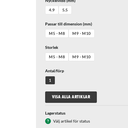
Nyckelvidd (mm)
4.9
5.5
Passar till dimension (mm)
M5 - M8
M9 - M10
Storlek
M5 - M8
M9 - M10
Antal/förp
1
VISA ALLA ARTIKLAR
Lagerstatus
Välj artikel för status