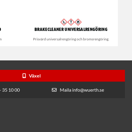
0
Brakecleaner universalrengöring
on
Prisvärd universalrengöring och bromsrengöring.
Växel
- 35 10 00
Maila info@wuerth.se