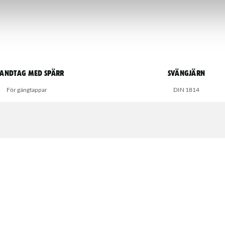
handtag med spärr
Svängjärn
För gängtappar
DIN 1814