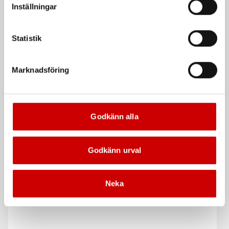
Inställningar
Statistik
Marknadsföring
Handgängtapp Gradtapp
Handgängtapp
metrisk gänga
mellantapp metrisk
Godkänn alla
gänga
DIN 352, HSS
DIN 352, HSS
Godkänn urval
De som köpte, köpte även
Neka