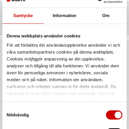
Samtycke
Information
Om
Artiklar
Denna webbplats använder cookies
För att förbättra din användarupplevelse använder vi och
våra samarbetspartners cookies på denna webbplats.
Rekommenderat baserat på vald produkt
Cookies möjliggör anpassning av din upplevelse,
analyser och tillgång till alla funktioner. Vi använder dem
även för personliga annonser i nyhetsbrev, sociala
medier och på nätet. Information om användare,
surfvanor och enheter samlas in för detta ändamål. Du
har kontroll över vilka cookies som används. Vissa är
tekniskt nödvändiga. Godkännande av statistik- och
marknadsföringscookies kan innebära dataöverföring till
Samtyckesval
länder utanför EU med olika dataskyddsnormer. Genom
Nödvändig
Svängjärn
Gängtapp, förlängare
att godkänna samtycker du till sådana överföringar. Läs
vår Integritetspolicy för mer information.
DIN 1814
Till handgängtappar, DIN 377