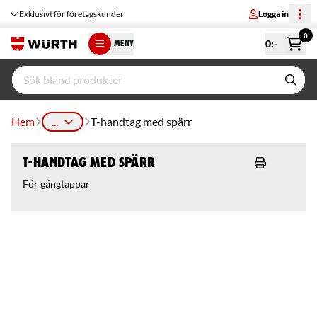
Exklusivt för företagskunder
Logga in
0
0
:-
MENY
Hem
...
T-handtag med spärr
T-handtag med spärr
För gängtappar