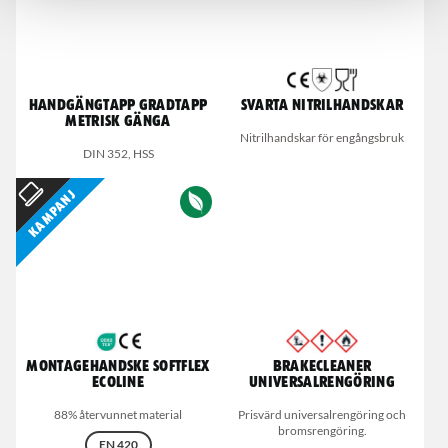
Handgängtapp Gradtapp
Svarta nitrilhandskar
metrisk gänga
Nitrilhandskar för engångsbruk
DIN 352, HSS
Kampanj
Montagehandske Softflex
Brakecleaner
Ecoline
universalrengöring
88% återvunnet material
Prisvärd universalrengöring och
bromsrengöring.
EN 420