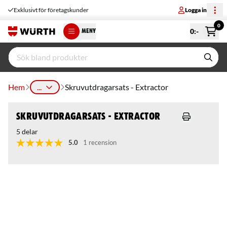
Exklusivt för företagskunder
Logga in
0
0
:-
MENY
Hem
...
Skruvutdragarsats - Extractor
Skruvutdragarsats - Extractor
5 delar
5.0
1 recension