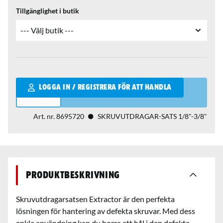
Tillgänglighet i butik
Qantity
LOGGA IN / REGISTRERA FÖR ATT HANDLA
Art. nr.
8695720
SKRUVUTDRAGAR-SATS 1/8"-3/8"
Produktbeskrivning
Skruvutdragarsatsen Extractor är den perfekta
lösningen för hantering av defekta skruvar. Med dess
enkla användning kan du borra ett hål i den defekta