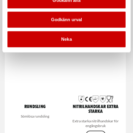
Godkänn alla
Godkänn urval
Svarta nitrilhandskar
Handgängtapp Gradtapp
metrisk gänga
Neka
Nitrilhandskar för engångsbruk
DIN 352, HSS
Rundsling
Nitrilhandskar extra
starka
Sömlösa rundsling
Extra starka nitrilhandskar för
engångsbruk