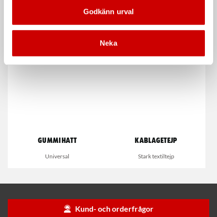
Svarta nitrilhandskar
Rutdemonteringstråd
Godkänn urval
Würth Mini, förstärkt
Nitrilhandskar för engångsbruk
tråd
Förstärkt tråd, längd 65 m
Neka
Gummihatt
Kablagetejp
Universal
Stark textiltejp
Kund- och orderfrågor