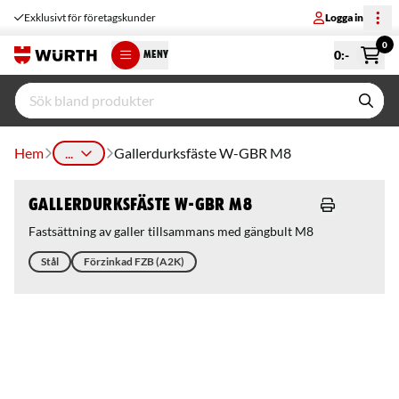
Exklusivt för företagskunder
Logga in
0
0
:-
MENY
Hem
...
Gallerdurksfäste W-GBR M8
Gallerdurksfäste W-GBR M8
Fastsättning av galler tillsammans med gängbult M8
Stål
Förzinkad FZB (A2K)