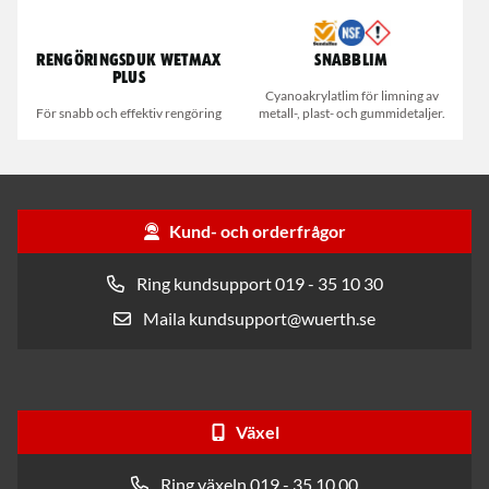
Rengöringsduk Wetmax
Snabblim
Plus
Cyanoakrylatlim för limning av
För snabb och effektiv rengöring
metall-, plast- och gummidetaljer.
Kund- och orderfrågor
Ring kundsupport 019 - 35 10 30
Maila kundsupport@wuerth.se
Växel
Ring växeln 019 - 35 10 00