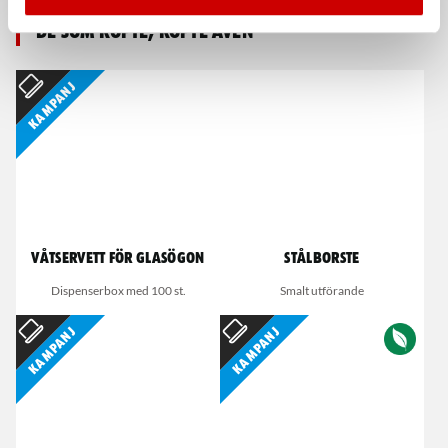
De som köpte, köpte även
Kampanj
Våtservett för glasögon
Stålborste
Dispenserbox med 100 st.
Smalt utförande
Kampanj
Kampanj