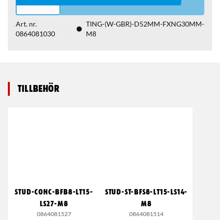
Art. nr.
TING-(W-GBR)-D52MM-FXNG30MM-
0864081030
M8
Tillbehör
STUD-CONC-BFB8-LT15-
STUD-ST-BFS8-LT15-LS14-
LS27-M8
M8
0864081527
0864081514