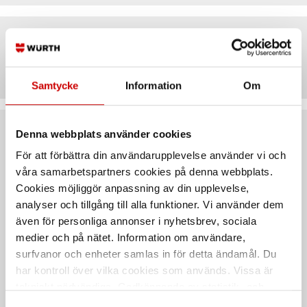
Artiklar
Samtycke
Information
Om
Denna webbplats använder cookies
Rekommenderat baserat på vald produkt
För att förbättra din användarupplevelse använder vi och
våra samarbetspartners cookies på denna webbplats.
Cookies möjliggör anpassning av din upplevelse,
analyser och tillgång till alla funktioner. Vi använder dem
även för personliga annonser i nyhetsbrev, sociala
medier och på nätet. Information om användare,
surfvanor och enheter samlas in för detta ändamål. Du
har kontroll över vilka cookies som används. Vissa är
tekniskt nödvändiga. Godkännande av statistik- och
Vinkelbeslag 105x90x105
Vinkelbeslag 90x65x90
marknadsföringscookies kan innebära dataöverföring till