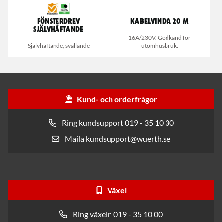
Fönsterdrev
Kabelvinda 20 m
Självhäftande
16A/230V. Godkänd för
Självhäftande, svällande
utomhusbruk.
Kund- och orderfrågor
Ring kundsupport 019 - 35 10 30
Maila kundsupport@wuerth.se
Växel
Ring växeln 019 - 35 10 00