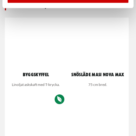
De som köpte, köpte även
Byggskyffel
Snösläde Masi Nova Max
Linoljat askskaft med T-krycka.
75 cm bred.