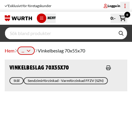
Exklusivt för företagskunder
Logga in
0
0
:-
MENY
Hem
...
Vinkelbeslag 70x55x70
Vinkelbeslag 70x55x70
Stål
Sendzimirförzinkad - Varmförzinkad FFZV (SZN)